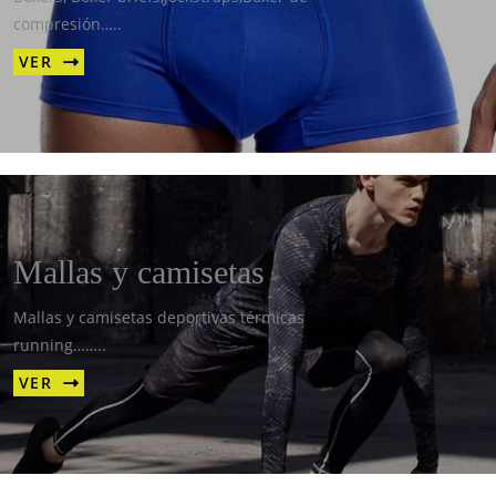
compresión…..
VER
Mallas y camisetas
Mallas y camisetas deportivas térmicas
running……..
VER