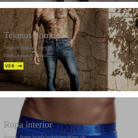
Tejanos hombre
Tejanos regular, slim fit,
bootcut,skinny,casual….
VER
Ropa interior
Boxers, Boxer briefs,Jockstraps,Bóxer de