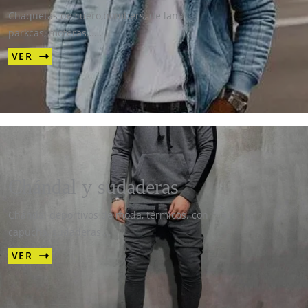
Chaquetas de cuero,bombers, de lana
parkcas, moteras……
VER
Chándal y sudaderas
Chándal deportivos de moda, térmicos. con
capucha, sudaderas….
VER