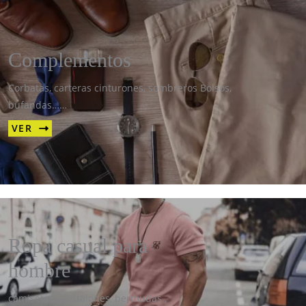
Complementos
Corbatas, carteras cinturones, sombreros Bolsos,
bufandas……
VER
Ropa casual para
hombre
camisetas, pantalones, bermudas ,