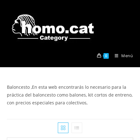
Ir
al
contenido
Menú
0
Baloncesto ,En esta web encontrarás lo necesario para la
práctica del baloncesto como balones, kit cortos de entreno,
con precios especiales para colectivos,