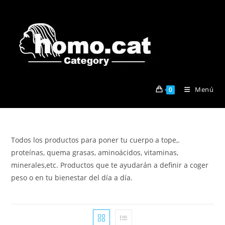
Ir
al
contenido
Menú
0
Todos los productos para poner tu cuerpo a tope,.
proteínas, quema grasas, aminoácidos, vitaminas,
minerales,etc. Productos que te ayudarán a definir a coger
peso o en tu bienestar del día a día.