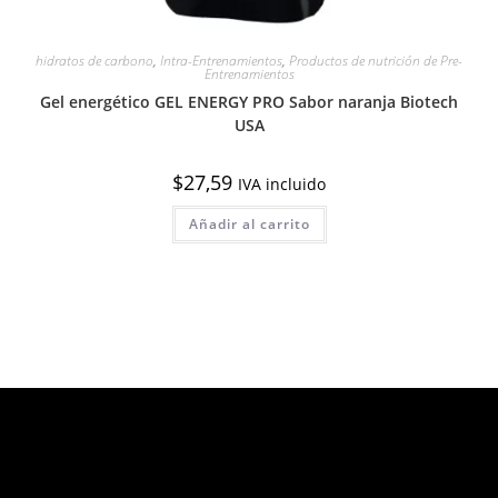
hidratos de carbono
,
Intra-Entrenamientos
,
Productos de nutrición de Pre-
Entrenamientos
Gel energético GEL ENERGY PRO Sabor naranja Biotech
USA
$
27,59
IVA incluido
Añadir al carrito