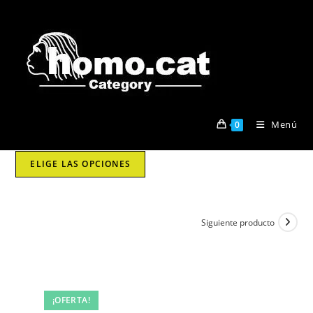
Ir
al
contenido
Menú
0
ELIGE LAS OPCIONES
Siguiente producto
¡OFERTA!