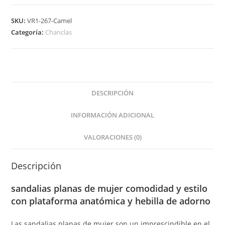
Mujer
Planta
SKU:
VR1-267-Camel
Anatomica
Categoría:
Chanclas
de
Esclava
y
con
Hebilla
DESCRIPCIÓN
cantidad
INFORMACIÓN ADICIONAL
VALORACIONES (0)
Descripción
sandalias planas de mujer comodidad y estilo
con plataforma anatómica y hebilla de adorno
Las sandalias planas de mujer son un imprescindible en el