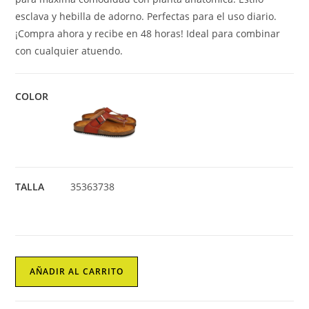
esclava y hebilla de adorno. Perfectas para el uso diario.
¡Compra ahora y recibe en 48 horas! Ideal para combinar
con cualquier atuendo.
COLOR
TALLA
35
36
37
38
Sandalias
AÑADIR AL CARRITO
Plana
de