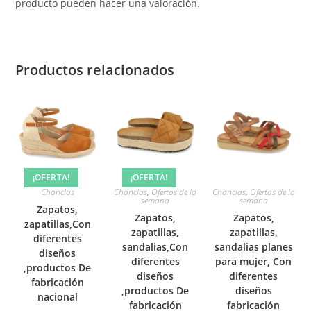
producto pueden hacer una valoración.
Productos relacionados
¡OFERTA!
¡OFERTA!
Chanclas
Chanclas
,
Ofertas de la
Chanclas
,
Ofertas de la
semana
semana
Zapatos,
Zapatos,
Zapatos,
zapatillas,Con
zapatillas,
zapatillas,
diferentes
sandalias,Con
sandalias planes
diseños
diferentes
para mujer, Con
,productos De
diseños
diferentes
fabricación
,productos De
diseños
nacional
fabricación
fabricación