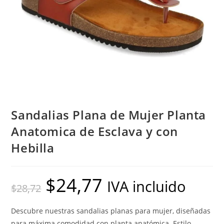
Sandalias Plana de Mujer Planta
Anatomica de Esclava y con
Hebilla
$
24,77
El
El
IVA incluido
$
28,72
precio
precio
original
actual
era:
es:
$28,72.
$24,77.
Descubre nuestras sandalias planas para mujer, diseñadas
para máxima comodidad con planta anatómica. Estilo