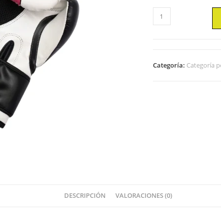
GUANTES
DE
BOXEO
BRUISER
GIRL
Categoría:
Categoría p
POWER
cantidad
DESCRIPCIÓN
VALORACIONES (0)