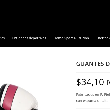
ías
Entidades deportivas
Homo Sport Nutrición
Ofertas 
GUANTES D
$
34,10
I
Fabricados en P. Piel
con espuma de alta 