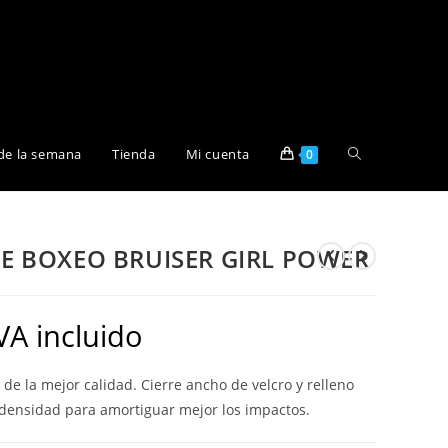
Alternar
de la semana
Tienda
Mi cuenta
0
búsqueda
E BOXEO BRUISER GIRL POWER
de
VA incluido
la
 de la mejor calidad. Cierre ancho de velcro y relleno
densidad para amortiguar mejor los impactos.