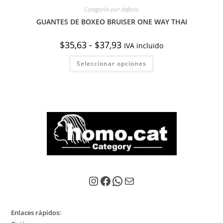
Categoría por defecto
GUANTES DE BOXEO BRUISER ONE WAY THAI
Rango
$
35,63
-
$
37,93
IVA incluido
de
precios:
Este
Seleccionar opciones
desde
producto
$35,63
tiene
hasta
múltiples
$37,93
variantes.
Las
opciones
se
pueden
elegir
en
la
página
de
producto
Instagram
Facebook
WhatsApp
Correo electrónico
Enlaces rápidos: