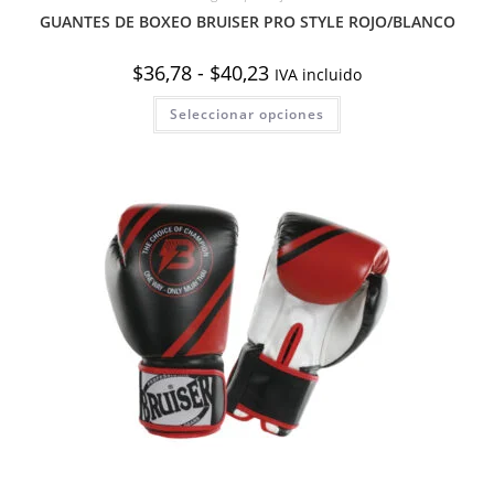
GUANTES DE BOXEO BRUISER PRO STYLE ROJO/BLANCO
Rango
$
36,78
-
$
40,23
IVA incluido
de
precios:
Este
Seleccionar opciones
desde
producto
$36,78
tiene
hasta
múltiples
$40,23
variantes.
Las
opciones
se
pueden
elegir
en
la
página
de
producto