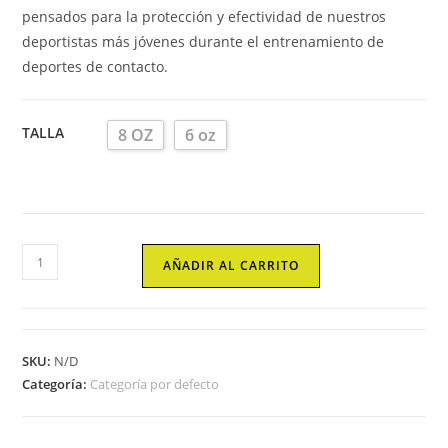
pensados para la protección y efectividad de nuestros
deportistas más jóvenes durante el entrenamiento de
deportes de contacto.
TALLA
8 OZ
6 oz
GUANTES
AÑADIR AL CARRITO
DE
BOXEO
BRUISER
PRO
SKU:
N/D
KIDS
Categoría:
Categoría por defecto
AZUL/NEGRO
cantidad