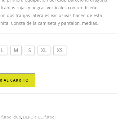
web
franjas rojas y negras verticales con un diseño
on dos franjas laterales exclusivas hacen de esta
ita. Consta de la camiseta y pantalón, medias.
L
M
S
XL
XS
R AL CARRITO
fútbol club
,
DEPORTES
,
fútbol