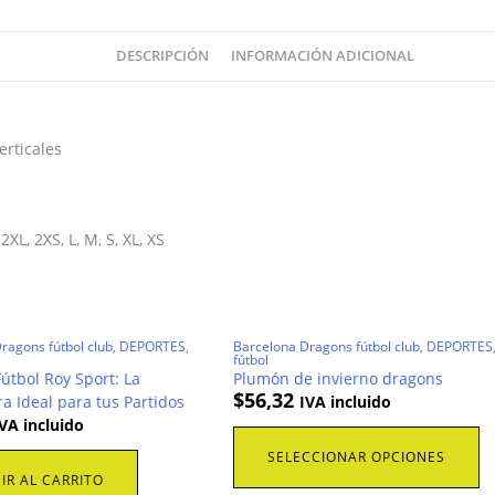
DESCRIPCIÓN
INFORMACIÓN ADICIONAL
erticales
2XL, 2XS, L, M, S, XL, XS
ragons fútbol club
,
DEPORTES
,
Barcelona Dragons fútbol club
,
DEPORTES
fútbol
útbol Roy Sport: La
Plumón de invierno dragons
$
56,32
 Ideal para tus Partidos
IVA incluido
VA incluido
Es
SELECCIONAR OPCIONES
pr
IR AL CARRITO
ti