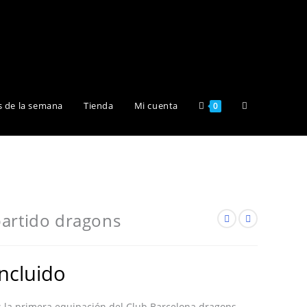
Alternar
s de la semana
Tienda
Mi cuenta
0
búsqueda
de
partido dragons
la
incluido
s la primera equipación del Club Barcelona dragons