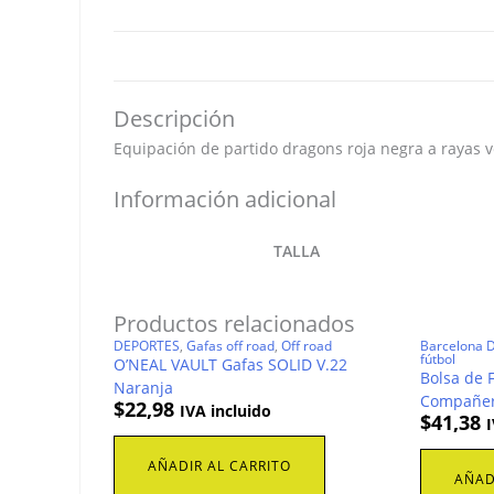
Descripción
Equipación de partido dragons roja negra a rayas v
Información adicional
TALLA
Productos relacionados
DEPORTES
,
Gafas off road
,
Off road
Barcelona D
fútbol
O’NEAL VAULT Gafas SOLID V.22
Bolsa de F
Naranja
Compañera
$
22,98
IVA incluido
$
41,38
I
AÑADIR AL CARRITO
AÑAD