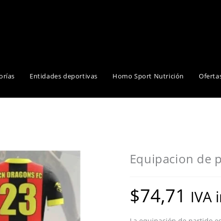
orías
Entidades deportivas
Homo Sport Nutrición
Oferta
Equipacion de 
$
74,71
IVA 
La equipación de partido e