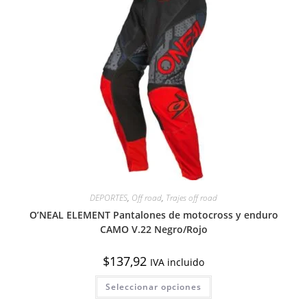
se
pueden
elegir
en
la
página
de
producto
DEPORTES
,
Off road
,
Trajes off road
O’NEAL ELEMENT Pantalones de motocross y enduro
CAMO V.22 Negro/Rojo
$
137,92
IVA incluido
Este
Seleccionar opciones
producto
tiene