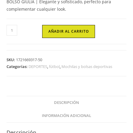
BOLSO GIULIA | Elegante y sofisticado, perfecto para
complementar cualquier look.
BOLSO
AÑADIR AL CARRITO
GIULIA-
Zeus
cantidad
SKU:
1721669317-50
Categorías:
DEPORTES
,
fútbol
,
Mochilas y bolsas deportivas
DESCRIPCIÓN
INFORMACIÓN ADICIONAL
Descripción