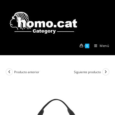
Ir
al
contenido
Menú
0
Producto anterior
Siguiente producto