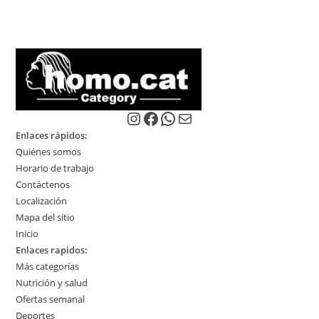
múltiples
variantes.
Las
opciones
se
pueden
elegir
en
la
página
de
producto
Instagram
Facebook
WhatsApp
Correo electrónico
Enlaces rápidos:
Quiénes somos
Horario de trabajo
Contáctenos
Localización
Mapa del sitio
Inicio
Enlaces rapidos:
Más categorías
Nutrición y salud
Ofertas semanal
Deportes