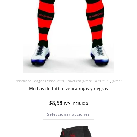
Barcelona Dragons fútbol club
,
Colectivos fútbol
,
DEPORTES
,
fútbol
Medias de fútbol zebra rojas y negras
$
8,68
IVA incluido
Este
Seleccionar opciones
producto
tiene
múltiples
variantes.
Las
opciones