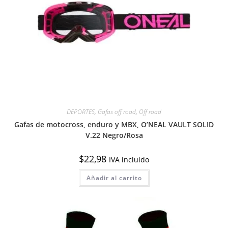
DEPORTES
,
Gafas off road
,
Off road
Gafas de motocross, enduro y MBX, O’NEAL VAULT SOLID
V.22 Negro/Rosa
$
22,98
IVA incluido
Añadir al carrito