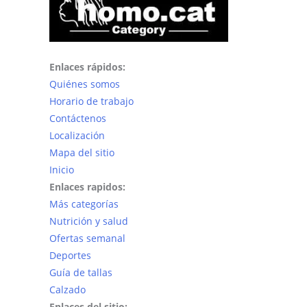
pueden
elegir
en
la
Enlaces rápidos:
página
Quiénes somos
de
Horario de trabajo
producto
Contáctenos
Localización
Mapa del sitio
Inicio
Enlaces rapidos:
Más categorías
Nutrición y salud
Ofertas semanal
Deportes
Guía de tallas
Calzado
Enlaces del sitio: