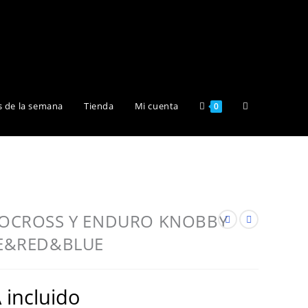
Alternar
s de la semana
Tienda
Mi cuenta
0
búsqueda
de
OCROSS Y ENDURO KNOBBY
E&RED&BLUE
la
 incluido