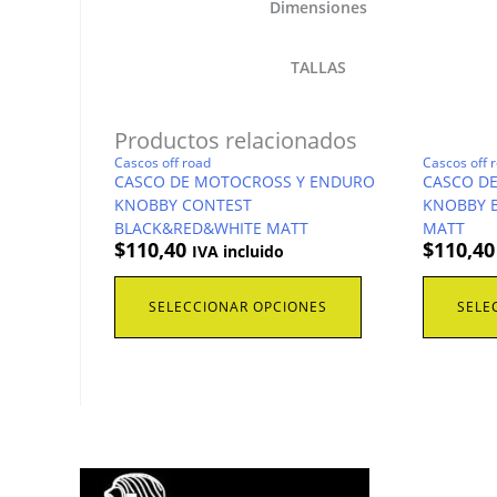
Dimensiones
TALLAS
Productos relacionados
Cascos off road
Cascos off 
CASCO DE MOTOCROSS Y ENDURO
CASCO D
KNOBBY CONTEST
KNOBBY 
BLACK&RED&WHITE MATT
MATT
$
110,40
$
110,40
IVA incluido
Este
SELECCIONAR OPCIONES
SELE
producto
tiene
múltiples
variantes.
Las
opciones
se