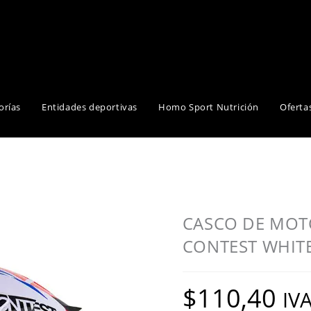
orías
Entidades deportivas
Homo Sport Nutrición
Oferta
CASCO DE MOT
CONTEST WHIT
$
110,40
IVA