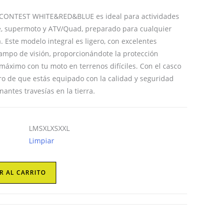
web
ONTEST WHITE&RED&BLUE es ideal para actividades
re, supermoto y ATV/Quad, preparado para cualquier
. Este modelo integral es ligero, con excelentes
campo de visión, proporcionándote la protección
 máximo con tu moto en terrenos difíciles. Con el casco
o de que estás equipado con la calidad y seguridad
antes travesías en la tierra.
L
M
S
XL
XS
XXL
Limpiar
R AL CARRITO