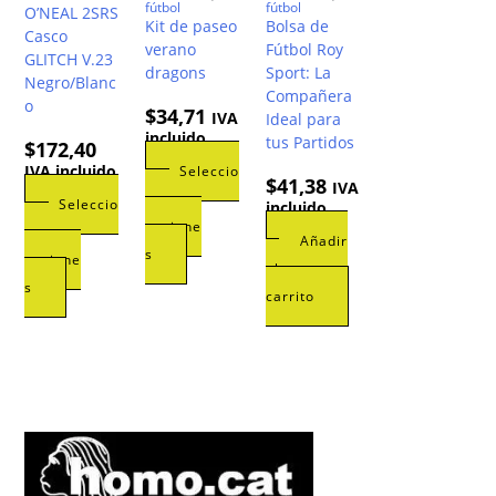
fútbol
fútbol
O’NEAL 2SRS
Kit de paseo
Bolsa de
Casco
verano
Fútbol Roy
GLITCH V.23
dragons
Sport: La
Negro/Blanc
Compañera
o
$
34,71
IVA
Ideal para
incluido
tus Partidos
$
172,40
IVA incluido
Seleccio
$
41,38
IVA
nar
Seleccio
incluido
opcione
nar
Añadir
Este
s
opcione
al
producto
Este
s
carrito
tiene
producto
múltiples
tiene
variantes.
múltiples
Las
variantes.
opciones
Las
se
opciones
pueden
se