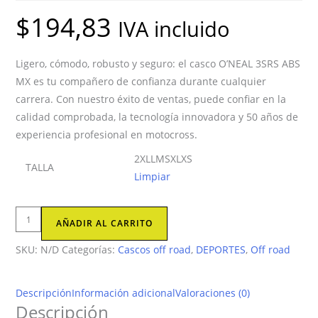
$
194,83
IVA incluido
Ligero, cómodo, robusto y seguro: el casco O’NEAL 3SRS ABS
MX es tu compañero de confianza durante cualquier
carrera.
Con nuestro éxito de ventas, puede confiar en la
calidad comprobada, la tecnología innovadora y 50 años de
experiencia profesional en motocross.
2XL
L
M
S
XL
XS
TALLA
Limpiar
O'NEAL
AÑADIR AL CARRITO
3SRS
SKU:
N/D
Categorías:
Cascos off road
,
DEPORTES
,
Off road
Casco
HEXX
V.23
Descripción
Información adicional
Valoraciones (0)
Negro/Blanco
Descripción