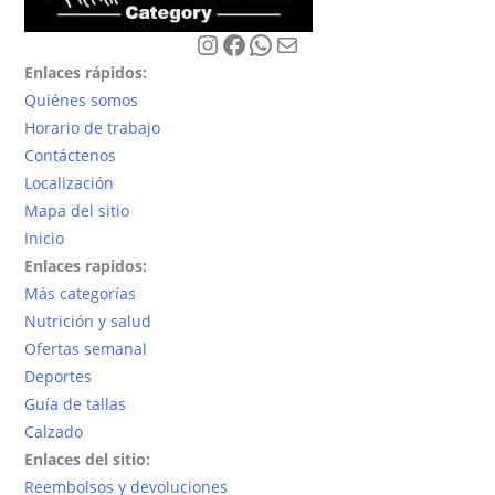
elegir
pueden
en
elegir
Instagram
Facebook
WhatsApp
Correo electrónico
la
en
Enlaces rápidos:
página
la
Quiénes somos
de
página
Horario de trabajo
producto
de
Contáctenos
producto
Localización
Mapa del sitio
Inicio
Enlaces rapidos:
Más categorías
Nutrición y salud
Ofertas semanal
Deportes
Guía de tallas
Calzado
Enlaces del sitio:
Reembolsos y devoluciones