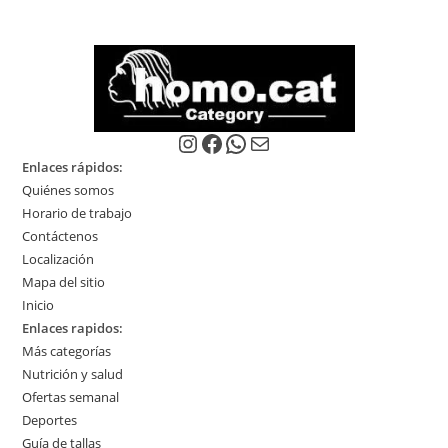
opciones
se
se
pu
pueden
ele
elegir
en
en
la
la
pág
página
de
de
pro
producto
Instagram
Facebook
WhatsApp
Correo electrónico
Enlaces rápidos:
Quiénes somos
Horario de trabajo
Contáctenos
Localización
Mapa del sitio
Inicio
Enlaces rapidos:
Más categorías
Nutrición y salud
Ofertas semanal
Deportes
Guía de tallas