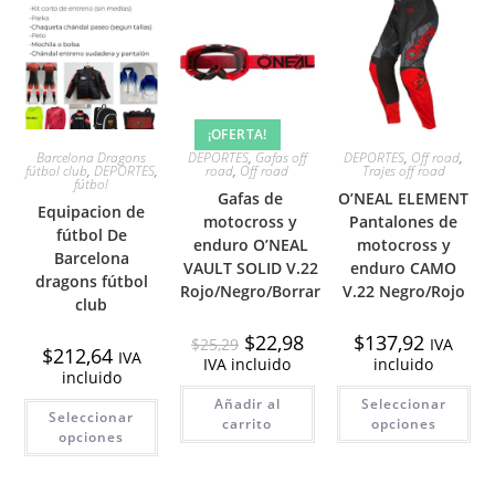
¡OFERTA!
Barcelona Dragons
DEPORTES
,
Gafas off
DEPORTES
,
Off road
,
fútbol club
,
DEPORTES
,
road
,
Off road
Trajes off road
fútbol
Gafas de
O’NEAL ELEMENT
Equipacion de
motocross y
Pantalones de
fútbol De
enduro O’NEAL
motocross y
Barcelona
VAULT SOLID V.22
enduro CAMO
dragons fútbol
Rojo/Negro/Borrar
V.22 Negro/Rojo
club
El
El
$
22,98
$
137,92
$
25,29
IVA
$
212,64
precio
precio
IVA
IVA incluido
incluido
original
actual
incluido
era:
es:
Est
$25,29.
$22,98.
Este
Añadir al
Seleccionar
pro
Seleccionar
producto
tie
carrito
opciones
tiene
opciones
múl
múltiples
var
variantes.
Las
Las
opc