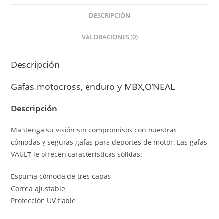
SOLID
V.22
DESCRIPCIÓN
Negro/Rosa
VALORACIONES (0)
cantidad
Descripción
Gafas motocross, enduro y MBX,O’NEAL
Descripción
Mantenga su visión sin compromisos con nuestras
cómodas y seguras gafas para deportes de motor.
Las gafas
VAULT le ofrecen características sólidas:
Espuma cómoda de tres capas
Correa ajustable
Protección UV fiable