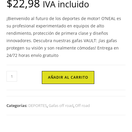
$
22,98
IVA incluido
¡Bienvenido al futuro de los deportes de motor!
O’NEAL es
su profesional experimentado en equipos de alto
rendimiento, protección de primera clase y diseños
innovadores.
Descubra nuestras gafas VAULT: ¡las gafas
protegen su visión y son realmente cómodas!
Entrega en
24/72 horas envío gratuito
Gafas
AÑADIR AL CARRITO
de
motocross,
enduro
y
Categorías:
DEPORTES
,
Gafas off road
,
Off road
MBX,
O'NEAL
VAULT