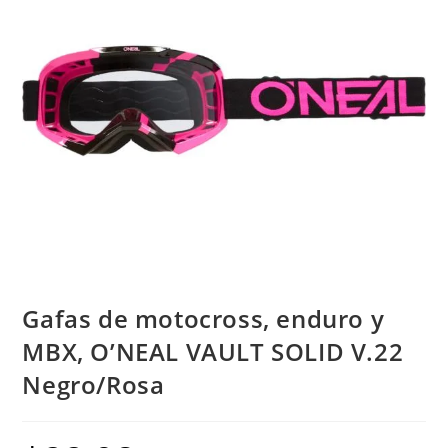
V.22
Negro/Rosa
cantidad
Gafas de motocross, enduro y
MBX, O’NEAL VAULT SOLID V.22
Negro/Rosa