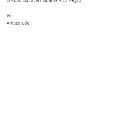
O’NEAL ELEMENT Guante V.21 Negro
en
Amazon.de