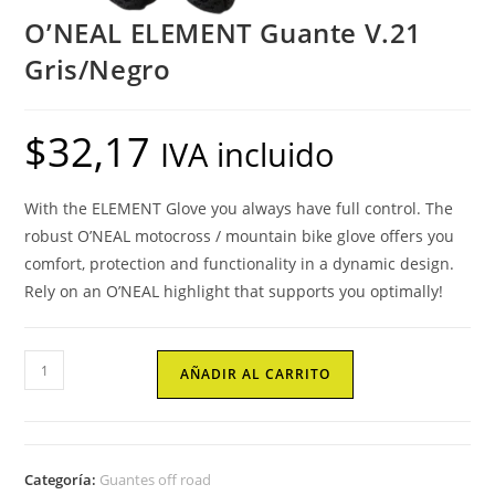
O’NEAL ELEMENT Guante V.21
Gris/Negro
$
32,17
IVA incluido
With the ELEMENT Glove you always have full control. The
robust O’NEAL motocross / mountain bike glove offers you
comfort, protection and functionality in a dynamic design.
Rely on an O’NEAL highlight that supports you optimally!
O'NEAL
AÑADIR AL CARRITO
ELEMENT
Guante
V.21
Gris/Negro
Categoría:
Guantes off road