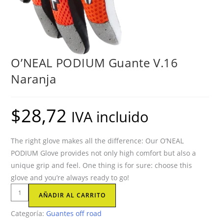
O’NEAL PODIUM Guante V.16
Naranja
$
28,72
IVA incluido
The right glove makes all the difference: Our O’NEAL
PODIUM Glove provides not only high comfort but also a
unique grip and feel. One thing is for sure: choose this
glove and you’re always ready to go!
O'NEAL
AÑADIR AL CARRITO
PODIUM
Categoría:
Guantes off road
Guante