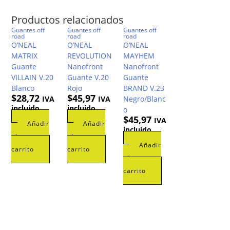
Productos relacionados
Guantes off
Guantes off
Guantes off
road
road
road
O’NEAL
O’NEAL
O’NEAL
MATRIX
REVOLUTION
MAYHEM
Guante
Nanofront
Nanofront
VILLAIN V.20
Guante V.20
Guante
Blanco
Rojo
BRAND V.23
$
28,72
$
45,97
IVA
IVA
Negro/Blanc
incluido
incluido
o
$
45,97
IVA
Añadir
Añadir
incluido
al
al
Añadir
carrito
carrito
al
carrito