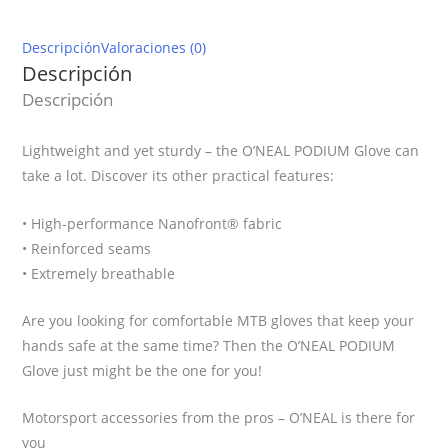
V.16
Naranja
Descripción
Valoraciones (0)
cantidad
Descripción
Descripción
Lightweight and yet sturdy – the O’NEAL PODIUM Glove can
take a lot. Discover its other practical features:
• High-performance Nanofront® fabric
• Reinforced seams
• Extremely breathable
Are you looking for comfortable MTB gloves that keep your
hands safe at the same time? Then the O’NEAL PODIUM
Glove just might be the one for you!
Motorsport accessories from the pros – O’NEAL is there for
you