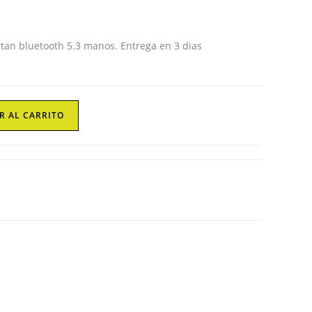
web
rtan bluetooth 5.3 manos. Entrega en 3 dias
R AL CARRITO