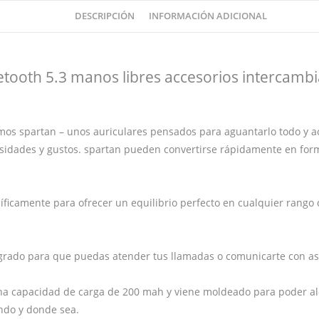
Phoenix
DESCRIPCIÓN
INFORMACIÓN ADICIONAL
technologies
cantidad
etooth 5.3 manos libres accesorios intercambi
mos spartan – unos auriculares pensados para aguantarlo todo y a
idades y gustos. spartan pueden convertirse rápidamente en format
ficamente para ofrecer un equilibrio perfecto en cualquier rango
rado para que puedas atender tus llamadas o comunicarte con asis
na capacidad de carga de 200 mah y viene moldeado para poder aloj
ndo y donde sea.