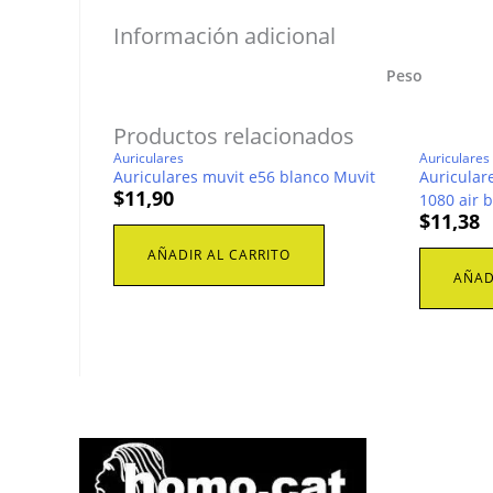
Información adicional
Peso
Productos relacionados
Auriculares
Auriculares
Auriculares muvit e56 blanco Muvit
Auricular
$
11,90
1080 air 
$
11,38
AÑADIR AL CARRITO
AÑAD