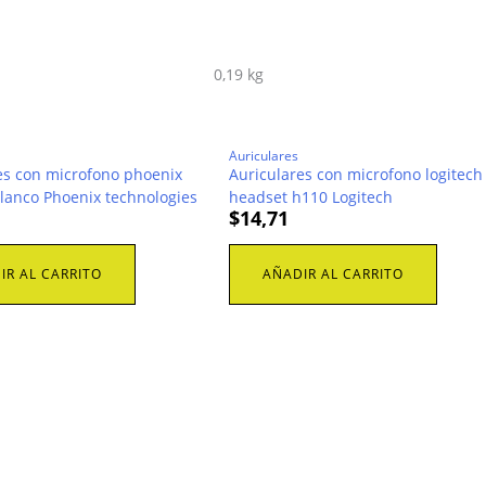
0,19 kg
Auriculares
es con microfono phoenix
Auriculares con microfono logitech
blanco Phoenix technologies
headset h110 Logitech
$
14,71
IR AL CARRITO
AÑADIR AL CARRITO