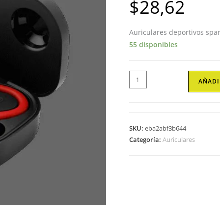
$
28,62
Auriculares deportivos spa
55 disponibles
Auriculares
AÑADI
deportivos
spartan
bluetooth
5.3
SKU:
eba2abf3b644
manos
Categoría:
Auriculares
libres
accesorios
intercambiables
detalles
en
rojo