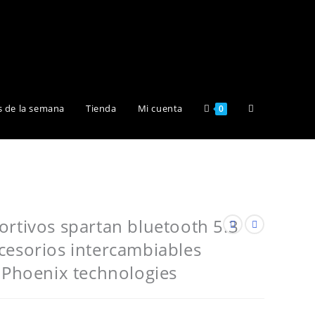
Alternar
s de la semana
Tienda
Mi cuenta
0
búsqueda
de
ortivos spartan bluetooth 5.3
cesorios intercambiables
la
o Phoenix technologies