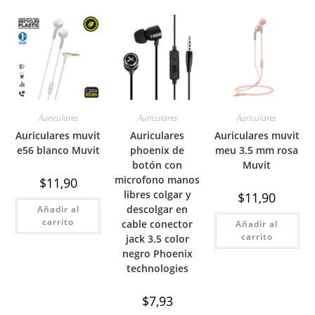
Auriculares
Auriculares
Auriculares
Auriculares muvit
Auriculares
Auriculares muvit
e56 blanco Muvit
phoenix de
meu 3.5 mm rosa
botón con
Muvit
microfono manos
$
11,90
libres colgar y
$
11,90
descolgar en
Añadir al
carrito
cable conector
Añadir al
carrito
jack 3.5 color
negro Phoenix
technologies
$
7,93