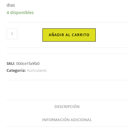
dias
4 disponibles
Auriculares
AÑADIR AL CARRITO
ngs
artica
move
inalambrico
SKU:
00dce1fa9fa0
azul
Categoría:
Auriculares
Ngs
cantidad
DESCRIPCIÓN
INFORMACIÓN ADICIONAL