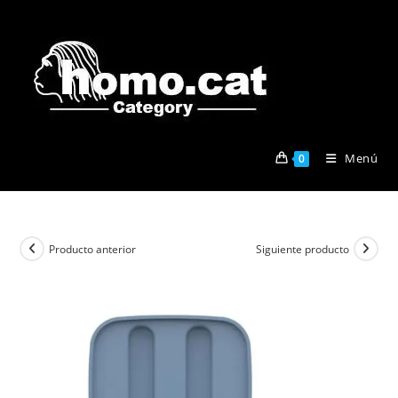
Ir
al
contenido
Menú
0
Producto anterior
Siguiente producto