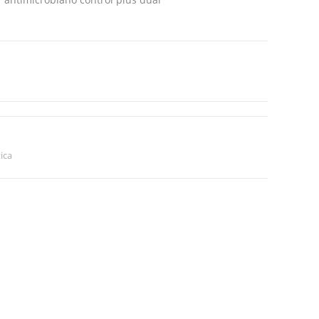
web
ica