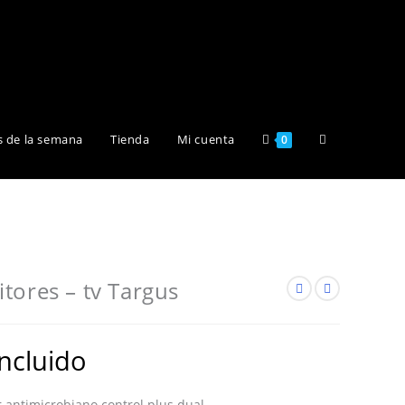
Alternar
s de la semana
Tienda
Mi cuenta
0
búsqueda
de
tores – tv Targus
la
incluido
 antimicrobiano control plus dual