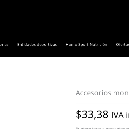
orías
Entidades deportivas
Homo Sport Nutrición
Oferta
Accesorios moni
$
33,38
IVA 
Puntero targus presentador