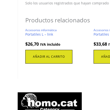
Solo los usuarios registrados que hayan comprado
Productos relacionados
Accesorios informática
Accesorios 
Portatiles L – link
Portatile
$
26,70
$
33,68
IVA incluido
I
AÑADIR AL CARRITO
AÑAD