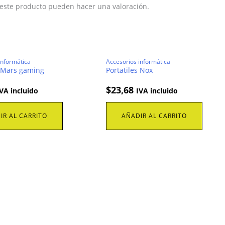
 este producto pueden hacer una valoración.
informática
Accesorios informática
s Mars gaming
Portatiles Nox
$
23,68
VA incluido
IVA incluido
IR AL CARRITO
AÑADIR AL CARRITO