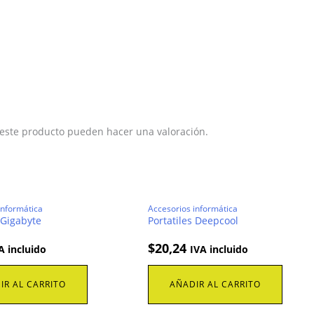
 este producto pueden hacer una valoración.
informática
Accesorios informática
 Gigabyte
Portatiles Deepcool
$
20,24
A incluido
IVA incluido
IR AL CARRITO
AÑADIR AL CARRITO