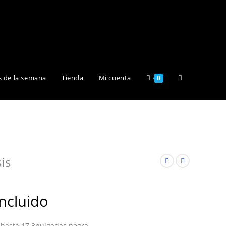
Alternar
s de la semana
Tienda
Mi cuenta
0
búsqueda
de
is
la
incluido
 hasta 17.3pulgadas negra