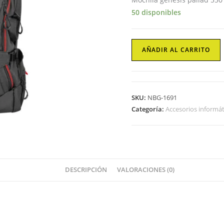
50 disponibles
Portatiles
AÑADIR AL CARRITO
Genesis
cantidad
SKU:
NBG-1691
Categoría:
Accesorios informát
DESCRIPCIÓN
VALORACIONES (0)