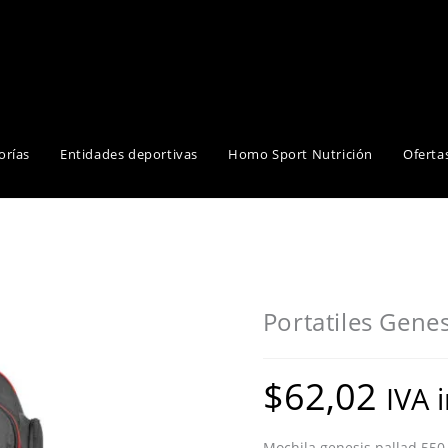
orías
Entidades deportivas
Homo Sport Nutrición
Oferta
Portatiles Genes
$
62,02
IVA 
Mochila genesis pallad 550