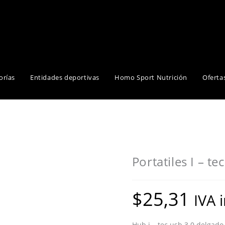
orías
Entidades deportivas
Homo Sport Nutrición
Oferta
Portatiles I – tec
$
25,31
IVA 
Hub i – tec usb 3.0 delgado 