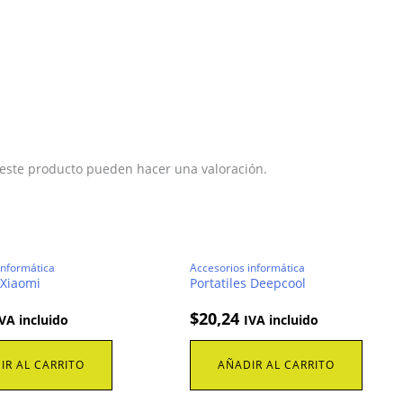
 este producto pueden hacer una valoración.
informática
Accesorios informática
 Xiaomi
Portatiles Deepcool
$
20,24
VA incluido
IVA incluido
IR AL CARRITO
AÑADIR AL CARRITO