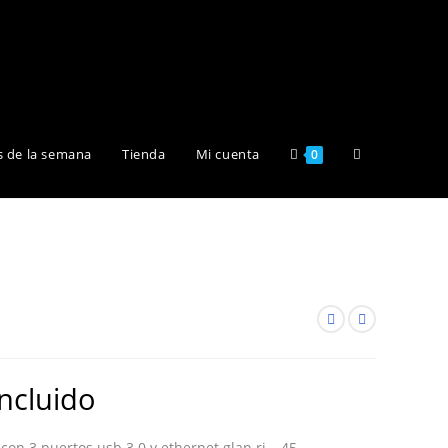
Alternar
s de la semana
Tienda
Mi cuenta
0
búsqueda
de
la
incluido
con 3 puertos usb 3.0 y ethernet glan rj – 45