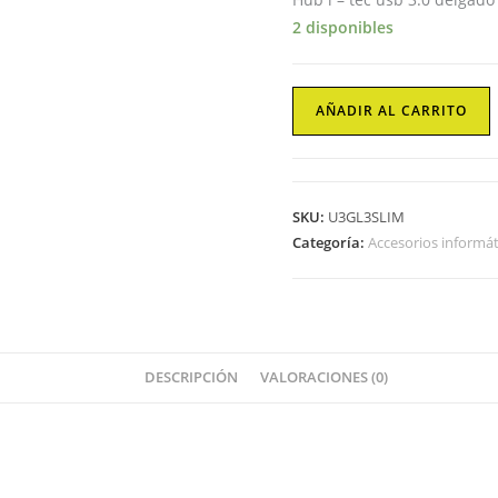
2 disponibles
Portatiles
AÑADIR AL CARRITO
I
-
tec
cantidad
SKU:
U3GL3SLIM
Categoría:
Accesorios informát
DESCRIPCIÓN
VALORACIONES (0)