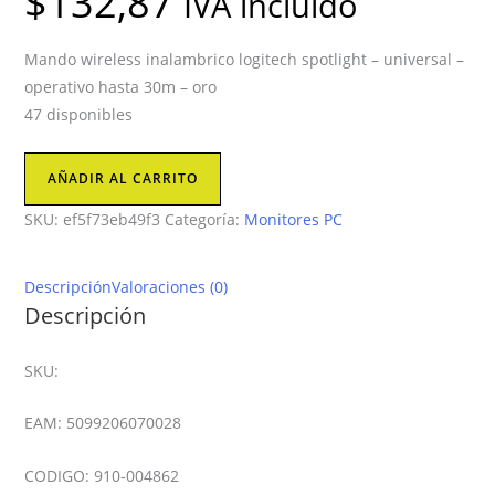
$
132,87
IVA incluido
Mando wireless inalambrico logitech spotlight – universal –
operativo hasta 30m – oro
47 disponibles
Accesorios
AÑADIR AL CARRITO
monitores
SKU:
ef5f73eb49f3
Categoría:
Monitores PC
-
tv
Logitech
Descripción
Valoraciones (0)
cantidad
Descripción
SKU:
EAM: 5099206070028
CODIGO: 910-004862