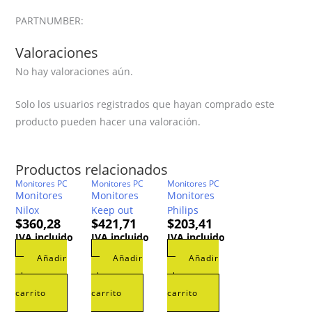
PARTNUMBER:
Valoraciones
No hay valoraciones aún.
Solo los usuarios registrados que hayan comprado este
producto pueden hacer una valoración.
Productos relacionados
Monitores PC
Monitores PC
Monitores PC
Monitores
Monitores
Monitores
Nilox
Keep out
Philips
$
360,28
$
421,71
$
203,41
IVA incluido
IVA incluido
IVA incluido
Añadir
Añadir
Añadir
al
al
al
carrito
carrito
carrito