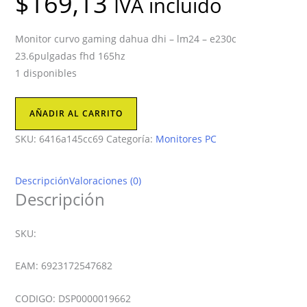
$
169,13
IVA incluido
Monitor curvo gaming dahua dhi – lm24 – e230c
23.6pulgadas fhd 165hz
1 disponibles
Monitores
AÑADIR AL CARRITO
Dahua
SKU:
6416a145cc69
Categoría:
Monitores PC
cantidad
Descripción
Valoraciones (0)
Descripción
SKU:
EAM: 6923172547682
CODIGO: DSP0000019662