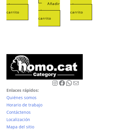
Añadir
al
al
al
carrito
carrito
carrito
Instagram
Facebook
WhatsApp
Correo electrónico
Enlaces rápidos:
Quiénes somos
Horario de trabajo
Contáctenos
Localización
Mapa del sitio