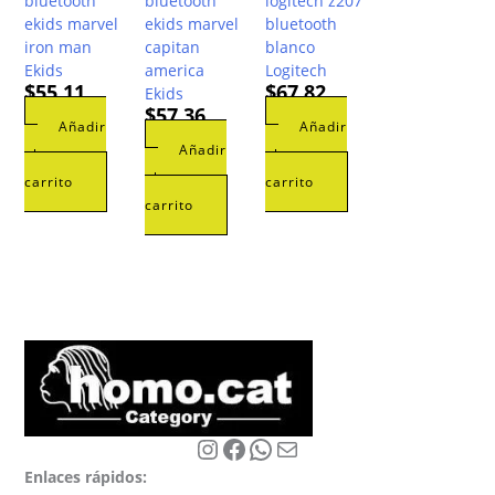
bluetooth
bluetooth
logitech z207
ekids marvel
ekids marvel
bluetooth
iron man
capitan
blanco
Ekids
america
Logitech
$
55,11
$
67,82
Ekids
$
57,36
Añadir
Añadir
Añadir
al
al
al
carrito
carrito
carrito
Instagram
Facebook
WhatsApp
Correo electrónico
Enlaces rápidos: