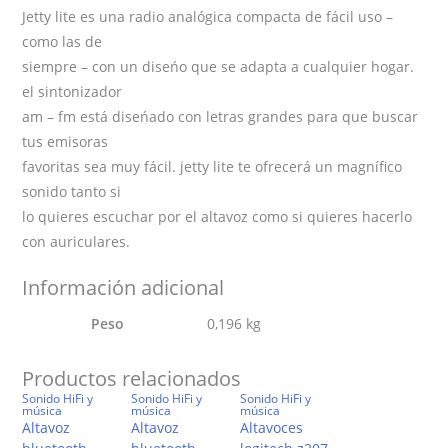
Jetty lite es una radio analógica compacta de fácil uso –
volumen
como las de
-
siempre – con un diseńo que se adapta a cualquier hogar.
antena
el sintonizador
telescopica
am – fm está diseńado con letras grandes para que buscar
-
tus emisoras
in
favoritas sea muy fácil. jetty lite te ofrecerá un magnífico
3.5mm
sonido tanto si
Spc
lo quieres escuchar por el altavoz como si quieres hacerlo
cantidad
con auriculares.
Información adicional
Peso
0,196 kg
Productos relacionados
Sonido HiFi y
Sonido HiFi y
Sonido HiFi y
música
música
música
Altavoz
Altavoz
Altavoces