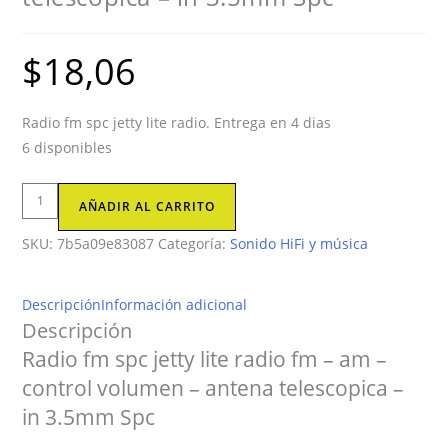
$
18,06
Radio fm spc jetty lite radio. Entrega en 4 dias
6 disponibles
Radio
AÑADIR AL CARRITO
fm
SKU:
7b5a09e83087
Categoría:
Sonido HiFi y música
spc
jetty
lite
Descripción
Información adicional
radio
Descripción
fm
Radio fm spc jetty lite radio fm – am –
-
control volumen – antena telescopica –
am
in 3.5mm Spc
-
control