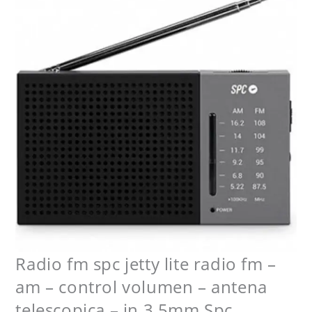
-
control
volumen
-
antena
telescopica
-
in
3.5mm
Spc
cantidad
Radio fm spc jetty lite radio fm –
am – control volumen – antena
telescopica – in 3.5mm Spc