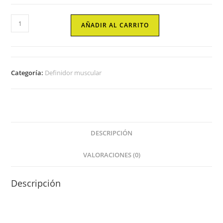
PM
AÑADIR AL CARRITO
BURNER
cantidad
Categoría:
Definidor muscular
DESCRIPCIÓN
VALORACIONES (0)
Descripción