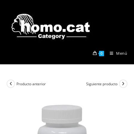
Ir
al
contenido
Menú
0
Producto anterior
Siguiente producto