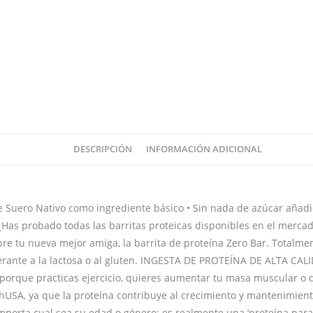
DESCRIPCIÓN
INFORMACIÓN ADICIONAL
e Suero Nativo como ingrediente básico • Sin nada de azúcar añadi
a? ¿Has probado todas las barritas proteicas disponibles en el mer
 tu nueva mejor amiga, la barrita de proteína Zero Bar. Totalment
intolerante a la lactosa o al gluten. INGESTA DE PROTEÍNA DE ALTA
– porque practicas ejercicio, quieres aumentar tu masa muscular o
chUSA, ya que la proteína contribuye al crecimiento y mantenimie
porta cual sea su edad o género; es realmente una ‘proteína para 