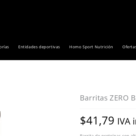
orías
Entidades deportivas
Homo Sport Nutrición
Oferta
Barritas ZERO 
$
41,79
IVA 
Barrita de proteínas con al