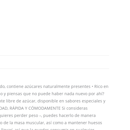
do, contiene azúcares naturalmente presentes • Rico en
cado y piensas que no puede haber nada nuevo por ahí?
e libre de azúcar, disponible en sabores especiales y
 CALIDAD, RÁPIDA Y CÓMODAMENTE Si consideras
 quieres perder peso –, puedes hacerlo de manera
nto de la masa muscular, así como a mantener huesos
llevar’, así que la puedes consumir en cualquier