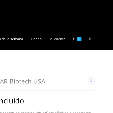
Alternar
s de la semana
Tienda
Mi cuenta
0
búsqueda
de
BAR Biotech USA
la
incluido
to contenido proteico, sin azúcar añadido o aspartamo,