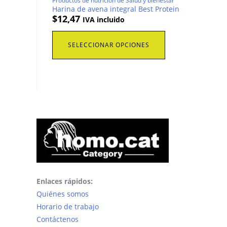
Productos de nutrición de Salud y bienestar
Harina de avena integral Best Protein
$
12,47
IVA incluido
Este
SELECCIONAR OPCIONES
producto
tiene
múltiples
variantes.
Las
opciones
se
pueden
elegir
en
la
Enlaces rápidos:
página
Quiénes somos
de
Horario de trabajo
producto
Contáctenos