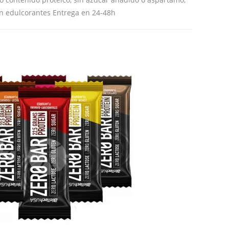
web
con edulcorantes Entrega en 24-48h