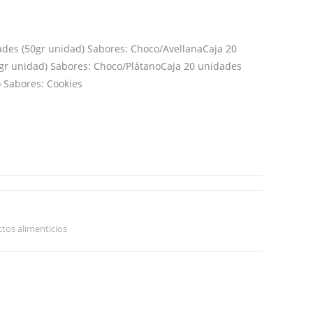
ades (50gr unidad) Sabores: Choco/Avellana
Caja 20
gr unidad) Sabores: Choco/Plátano
Caja 20 unidades
) Sabores: Cookies
tos alimenticios