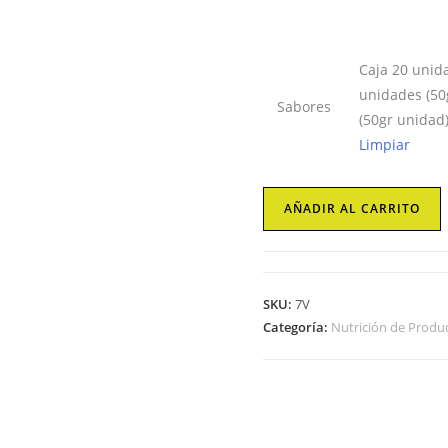
Caja 20 unid
unidades (50
Sabores
(50gr unidad
Limpiar
Barritas
AÑADIR AL CARRITO
ZERO
BAR
Biotech
USA
SKU:
7V
cantidad
Categoría:
Nutrición de Produc