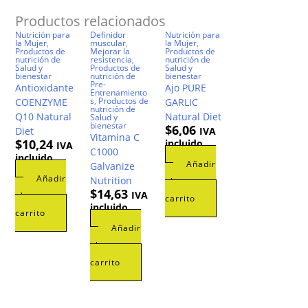
Productos relacionados
Nutrición para
Definidor
Nutrición para
la Mujer
,
muscular
,
la Mujer
,
Productos de
Mejorar la
Productos de
nutrición de
resistencia
,
nutrición de
Salud y
Productos de
Salud y
bienestar
nutrición de
bienestar
Pre-
Antioxidante
Ajo PURE
Entrenamiento
s
,
Productos de
COENZYME
GARLIC
nutrición de
Q10 Natural
Natural Diet
Salud y
bienestar
$
6,06
Diet
IVA
Vitamina C
$
10,24
incluido
IVA
C1000
incluido
Añadir
Galvanize
Añadir
Nutrition
al
$
14,63
IVA
al
carrito
incluido
carrito
Añadir
al
carrito