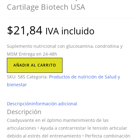
Cartilage Biotech USA
$
21,84
IVA incluido
Suplemento nutricional con glucosamina, condroitina y
MSM Entrega en 24-48h
Protector
AÑADIR AL CARRITO
Articular
SKU:
58S
Categoría:
Productos de nutrición de Salud y
Joint
bienestar
&
Cartilage
Biotech
Descripción
Información adicional
USA
Descripción
cantidad
Coadyuvante en el óptimo mantenimiento de las
articulaciones • Ayuda a contrarrestar le tensión articular
debido al estrés del entrenamiento • Perfecta combinación