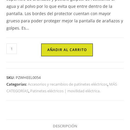
agua y al polvo por lo que evita que entre dentro de la
pantalla. Los bordes del protector cuentan con mayor
grueso para poder proteger mejor la pantalla de arañazos y
golpes. Es…
Protector
AÑADIR AL CARRITO
silicona
de
pantalla
de
SKU:
PZWHEEL0054
patinete
Categorías:
Accesorios y recambios de patinetes eléctricos
,
MÁS
eléctrico
CATEGORÍAS
,
Patinetes eléctricos | movilidad eléctrica.
E9ZWHEEL
cantidad
DESCRIPCIÓN