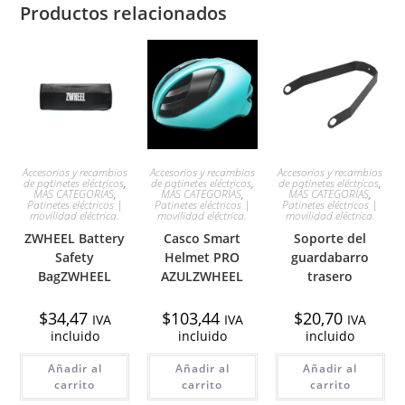
Productos relacionados
Accesorios y recambios
Accesorios y recambios
Accesorios y recambios
de patinetes eléctricos
,
de patinetes eléctricos
,
de patinetes eléctricos
,
MÁS CATEGORÍAS
,
MÁS CATEGORÍAS
,
MÁS CATEGORÍAS
,
Patinetes eléctricos |
Patinetes eléctricos |
Patinetes eléctricos |
movilidad eléctrica.
movilidad eléctrica.
movilidad eléctrica.
ZWHEEL Battery
Casco Smart
Soporte del
Safety
Helmet PRO
guardabarro
BagZWHEEL
AZULZWHEEL
trasero
$
34,47
$
103,44
$
20,70
IVA
IVA
IVA
incluido
incluido
incluido
Añadir al
Añadir al
Añadir al
carrito
carrito
carrito