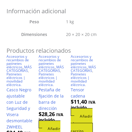
Información adicional
Peso
1 kg
Dimensiones
20 × 20 × 20 cm
Productos relacionados
Accesorios y
Accesorios y
Accesorios y
recambios de
recambios de
recambios de
patinetes
patinetes
patinetes
eléctricos
,
MÁS
eléctricos
,
MÁS
eléctricos
,
MÁS
CATEGORÍAS
,
CATEGORÍAS
,
CATEGORÍAS
,
Patinetes
Patinetes
Patinetes
eléctricos |
eléctricos |
eléctricos |
movilidad
movilidad
movilidad
eléctrica.
eléctrica.
eléctrica.
Casco Negro
Pestaña de
Tensor
ajustable
fijación de la
cadena
$
11,40
con Luz de
barra de
IVA
incluido
Seguridad y
dirección
$
28,26
Visera
IVA
Añadir
incluido
desmontable
al
ZWHEEL
Añadir
carrito