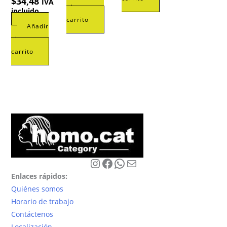
$
34,48
IVA
al
incluido
carrito
Añadir
al
carrito
Instagram
Facebook
WhatsApp
Correo electrónico
Enlaces rápidos:
Quiénes somos
Horario de trabajo
Contáctenos
Localización