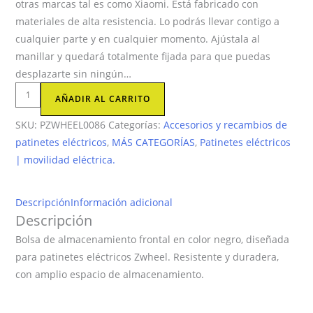
otras marcas tal es como Xiaomi. Está fabricado con
materiales de alta resistencia. Lo podrás llevar contigo a
cualquier parte y en cualquier momento. Ajústala al
manillar y quedará totalmente fijada para que puedas
desplazarte sin ningún…
Zwheel
AÑADIR AL CARRITO
Bolsa
SKU:
PZWHEEL0086
Categorías:
Accesorios y recambios de
de
patinetes eléctricos
,
MÁS CATEGORÍAS
,
Patinetes eléctricos
Almacenamiento
| movilidad eléctrica.
Frontal
patinete-
NegroZWHEEL
Descripción
Información adicional
cantidad
Descripción
Bolsa de almacenamiento frontal en color negro, diseñada
para patinetes eléctricos Zwheel. Resistente y duradera,
con amplio espacio de almacenamiento.