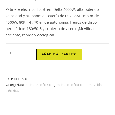
Patinete eléctrico Ecoxtrem Delta 4000W: alta potencia,
velocidad y autonomía. Batería de 60V 28AH, motor de
4000W, 80Km/h, 70km de autonomía, frenos de disco,
neumáticos 130/50-8 y cubierta de acero. ¡Movilidad
eficiente, rápida y ecológica!
Delta
AÑADIR AL CARRITO
4000W
-
Patinete
eléctrico
SKU:
DELTA-40
4000W
Categorías:
Patinetes eléctricos
,
Patinetes eléctricos | movilidad
60V
eléctrica.
28Ah
cantidad