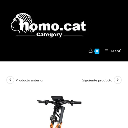
Ir
al
contenido
Menú
0
Producto anterior
Siguiente producto