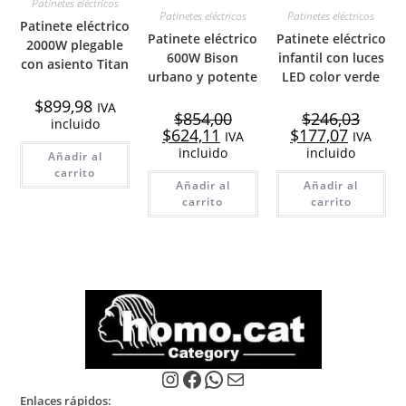
Patinetes eléctricos
Patinetes eléctricos
Patinetes eléctricos
Patinete eléctrico
Patinete eléctrico
Patinete eléctrico
2000W plegable
600W Bison
infantil con luces
con asiento Titan
urbano y potente
LED color verde
$
899,98
IVA
$
854,00
$
246,03
incluido
El
El
El
El
$
624,11
$
177,07
IVA
IVA
precio
precio
precio
precio
incluido
incluido
Añadir al
original
actual
original
actual
era:
es:
era:
es:
carrito
$854,00.
$624,11.
$246,03.
$177,07.
Añadir al
Añadir al
carrito
carrito
Instagram
Facebook
WhatsApp
Correo electrónico
Enlaces rápidos: