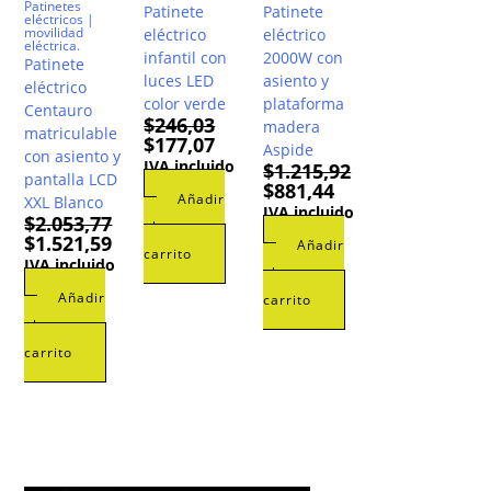
Patinetes
Patinete
Patinete
eléctricos |
movilidad
eléctrico
eléctrico
eléctrica.
infantil con
2000W con
Patinete
luces LED
asiento y
eléctrico
color verde
plataforma
Centauro
$
246,03
madera
matriculable
El
El
$
177,07
Aspide
con asiento y
precio
precio
IVA incluido
$
1.215,92
original
actual
pantalla LCD
era:
es:
El
El
$
881,44
Añadir
XXL Blanco
$246,03.
$177,07.
precio
precio
IVA incluido
original
actual
$
2.053,77
al
era:
es:
El
El
$
1.521,59
Añadir
$1.215,92.
$881,44.
precio
precio
carrito
IVA incluido
original
actual
al
era:
es:
Añadir
$2.053,77.
$1.521,59.
carrito
al
carrito