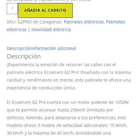
Patinete
AÑADIR AL CARRITO
eléctrico
SKU:
G2PRO-60
Categorías:
Patinetes eléctricos
,
Patinetes
1050W
eléctricos | movilidad eléctrica.
G2
Pro
cantidad
Descripción
Información adicional
Descripción
¡Experimenta la emoción de recorrer las calles con el
patinete eléctrico Ecoxtrem G2 Pro! Diseñado con la máxima
calidad y rendimiento en mente, este patinete te ofrece una
experiencia de conducción única.
El Ecoxtrem G2 Pro cuenta con un motor potente de 1050W
que te permite alcanzar hasta 25km/h (limitado por
defecto). Además, para adaptarse a tus preferencias, este
modelo ofrece 3 modos de velocidad adicionales: 15 km/h,
30 km/h y la máxima de 45 km/h, brindándote una