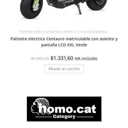
Patinetes eléctricos
,
Patinetes eléctricos | movilidad eléctrica.
Patinete eléctrico Centauro matriculable con asiento y
pantalla LCD XXL Verde
El
El
$
1.331,60
$
1.863,78
IVA incluido
precio
precio
original
actual
Añadir al carrito
era:
es:
$1.863,78.
$1.331,60.