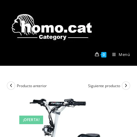
Ir
al
contenido
Menú
0
Producto anterior
Siguiente producto
¡OFERTA!