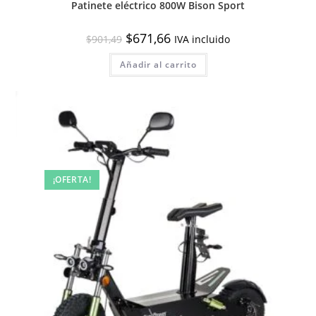
Patinete eléctrico 800W Bison Sport
El
El
$
671,66
$
901,49
IVA incluido
precio
precio
original
actual
Añadir al carrito
era:
es:
$901,49.
$671,66.
¡OFERTA!