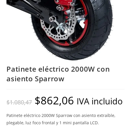
Patinete eléctrico 2000W con
asiento Sparrow
$
862,06
El
El
IVA incluido
$
1.080,47
precio
precio
original
actual
era:
es:
$1.080,47.
$862,06.
Patinete eléctrico 2000W Sparrow con asiento extraíble,
plegable, luz foco frontal y 1 mini pantalla LCD.