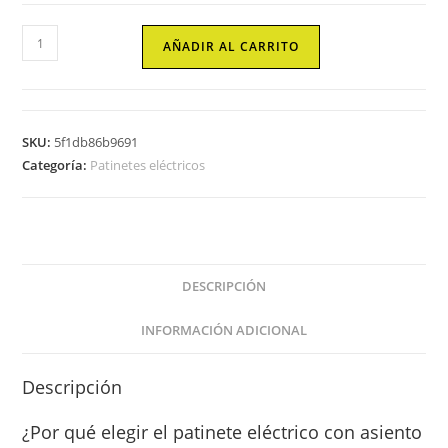
Patinete
AÑADIR AL CARRITO
eléctrico
2000W
con
asiento
SKU:
5f1db86b9691
Sparrow
Categoría:
Patinetes eléctricos
cantidad
DESCRIPCIÓN
INFORMACIÓN ADICIONAL
Descripción
¿Por qué elegir el patinete eléctrico con asiento