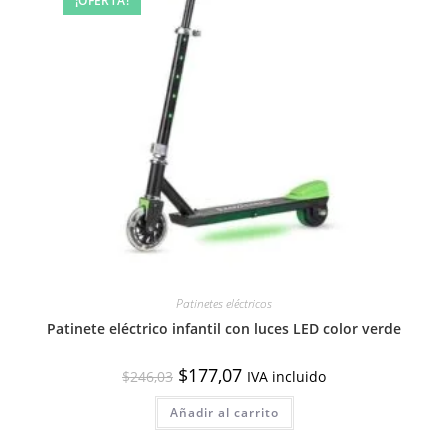
¡OFERTA!
Patinetes eléctricos
Patinete eléctrico infantil con luces LED color verde
El
El
$
177,07
$
246,03
IVA incluido
precio
precio
original
actual
Añadir al carrito
era:
es:
$246,03.
$177,07.