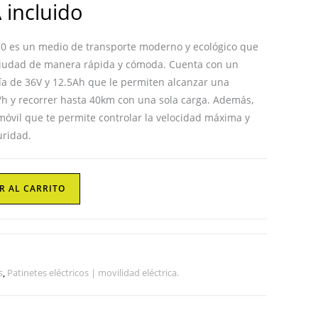
web
 incluido
450 es un medio de transporte moderno y ecológico que
 ciudad de manera rápida y cómoda. Cuenta con un
a de 36V y 12.5Ah que le permiten alcanzar una
h y recorrer hasta 40km con una sola carga. Además,
móvil que te permite controlar la velocidad máxima y
uridad.
R AL CARRITO
s
,
Patinetes eléctricos | movilidad eléctrica.