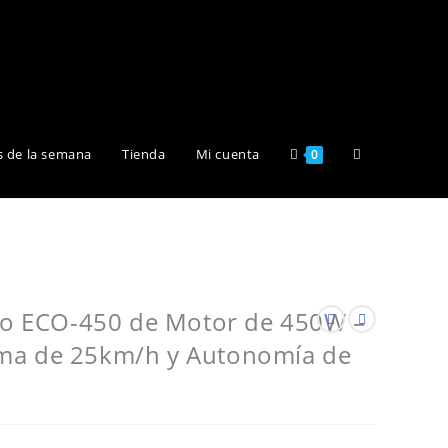
Alternar
s de la semana
Tienda
Mi cuenta
0
búsqueda
de
ico ECO-450 de Motor de 450W –
ma de 25km/h y Autonomía de
la