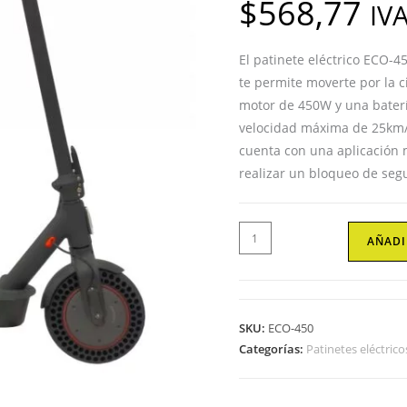
$
568,77
IVA
El patinete eléctrico ECO-
te permite moverte por la
motor de 450W y una baterí
velocidad máxima de 25km/
cuenta con una aplicación 
realizar un bloqueo de seg
Patinete
AÑADI
Eléctrico
ECO-
450
de
SKU:
ECO-450
Motor
Categorías:
Patinetes eléctrico
de
450W