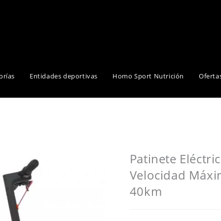
orías
Entidades deportivas
Homo Sport Nutrición
Oferta
Patinete Eléctr
Velocidad Máxi
40km