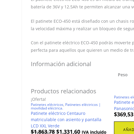
batería de 36V y 12.5Ah te permiten alcanzar una 
El patinete ECO-450 está diseñado con un chasis rob
la velocidad máxima y realizar un bloqueo de segur
Con el patinete eléctrico ECO-450 podrás moverte po
perfecta para aquellos que quieren un medio de tr
Información adicional
Peso
Productos relacionados
Patinetes el
¡Oferta!
Patinete 
Patinetes eléctricos
,
Patinetes eléctricos |
movilidad eléctrica.
Panasonic
Patinete eléctrico Centauro
$
369,53
matriculable con asiento y pantalla
LCD XXL Verde
AÑAD
El
El
$
1.863,78
$
1.331,60
IVA incluido