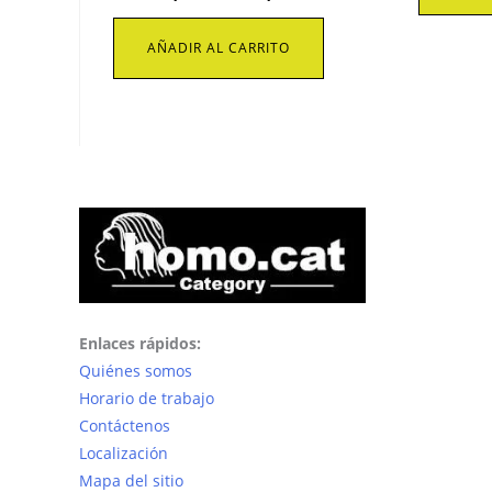
precio
precio
original
actual
era:
es:
AÑADIR AL CARRITO
$1.863,78.
$1.331,60.
Enlaces rápidos:
Quiénes somos
Horario de trabajo
Contáctenos
Localización
Mapa del sitio