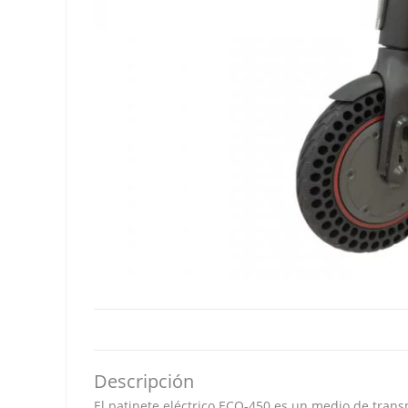
Descripción
El patinete eléctrico ECO-450 es un medio de tran