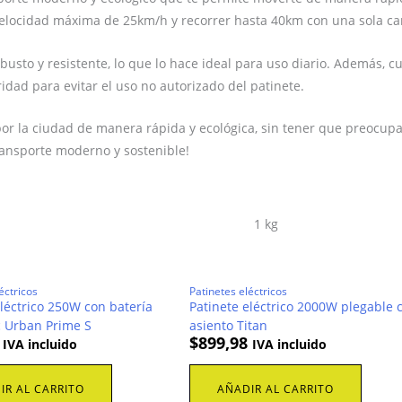
velocidad máxima de 25km/h y recorrer hasta 40km con una sola ca
usto y resistente, lo que lo hace ideal para uso diario. Además, c
idad para evitar el uso no autorizado del patinete.
r la ciudad de manera rápida y ecológica, sin tener que preocupart
ansporte moderno y sostenible!
1 kg
éctricos
Patinetes eléctricos
eléctrico 250W con batería
Patinete eléctrico 2000W plegable 
 Urban Prime S
asiento Titan
$
899,98
IVA incluido
IVA incluido
IR AL CARRITO
AÑADIR AL CARRITO