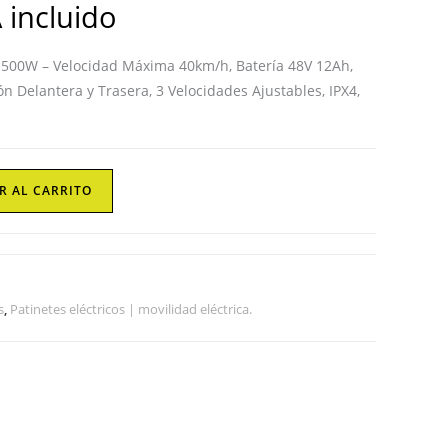
web
 incluido
m 500W – Velocidad Máxima 40km/h, Batería 48V 12Ah,
 Delantera y Trasera, 3 Velocidades Ajustables, IPX4,
R AL CARRITO
s
,
Patinetes eléctricos | movilidad eléctrica.