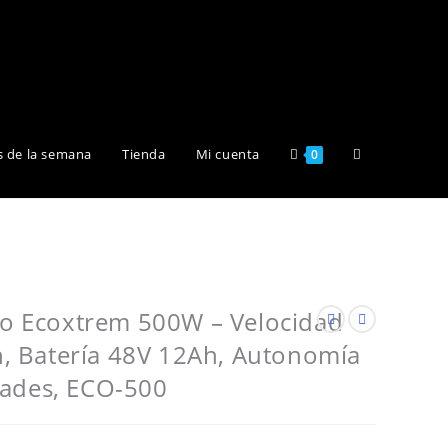
Alternar
s de la semana
Tienda
Mi cuenta
0
búsqueda
de
ico Ecoxtrem 500W – Velocidad
 Batería 48V 12Ah, Autonomía
la
dades, ECO-500