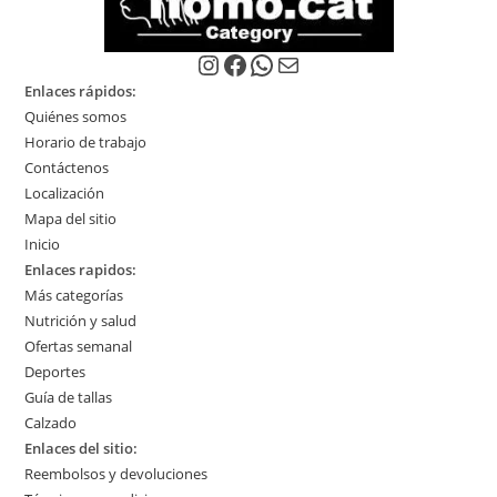
página
página
de
de
producto
producto
Instagram
Facebook
WhatsApp
Correo electrónico
Enlaces rápidos:
Quiénes somos
Horario de trabajo
Contáctenos
Localización
Mapa del sitio
Inicio
Enlaces rapidos:
Más categorías
Nutrición y salud
Ofertas semanal
Deportes
Guía de tallas
Calzado
Enlaces del sitio:
Reembolsos y devoluciones