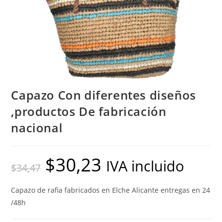
Capazo Con diferentes diseños
,productos De fabricación
nacional
$
30,23
El
El
IVA incluido
$
34,47
precio
precio
original
actual
era:
es:
$34,47.
$30,23.
Capazo de rafia fabricados en Elche Alicante entregas en 24
/48h