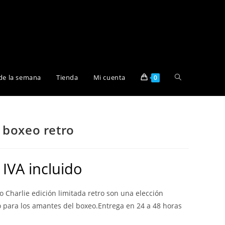
Alternar
de la semana
Tienda
Mi cuenta
0
búsqueda
 boxeo retro
de
IVA incluido
la
 Charlie edición limitada retro son una elección
lo para los amantes del boxeo.Entrega en 24 a 48 horas