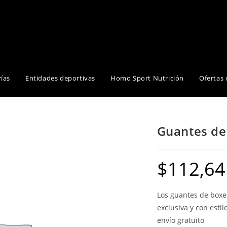
ías
Entidades deportivas
Homo Sport Nutrición
Ofertas 
Guantes de
$
112,64
Los guantes de boxeo
exclusiva y con esti
envío gratuito