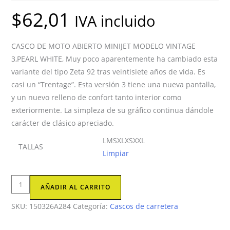
$
62,01
IVA incluido
CASCO DE MOTO ABIERTO MINIJET MODELO VINTAGE
3,PEARL WHITE, Muy poco aparentemente ha cambiado esta
variante del tipo Zeta 92 tras veintisiete años de vida. Es
casi un “Trentage”. Esta versión 3 tiene una nueva pantalla,
y un nuevo relleno de confort tanto interior como
exteriormente. La simpleza de su gráfico continua dándole
carácter de clásico apreciado.
L
M
S
XL
XS
XXL
TALLAS
Limpiar
CASCO
AÑADIR AL CARRITO
DE
SKU:
150326A284
Categoría:
Cascos de carretera
MOTO
ABIERTO