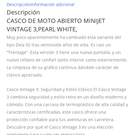
MINIJET
Descripción
Información adicional
VINTAGE
Descripción
3,PEARL
CASCO DE MOTO ABIERTO MINIJET
WHITE
VINTAGE 3,PEARL WHITE,
cantidad
Muy poco aparentemente ha cambiado esta variante del
tipo Zeta 92 tras veintisiete años de vida. Es casi un
“Trentage”. Esta versión 3 tiene una nueva pantalla, y un
nuevo relleno de confort tanto interior como exteriormente.
La simpleza de su gráfico continua dándole carácter de
clásico apreciado.
Casco Vintage 3: Seguridad y Estilo Clásico El Casco Vintage
3 combina seguridad y estilo retro en un diseño moderno y
cómodo. Con una carcasa de termoplástico de alta calidad y
características certificadas, este casco ofrece una
protección confiable para tus aventuras en carretera.
Descubre por qué el Casco Vintage 3 es una elección
inteligente para cualquier motociclista.