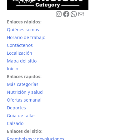
la
pueden
pueden
página
Instagram
Facebook
WhatsApp
Correo electrónico
elegir
elegir
de
Enlaces rápidos:
en
en
producto
Quiénes somos
la
la
Horario de trabajo
página
página
Contáctenos
de
de
Localización
producto
producto
Mapa del sitio
Inicio
Enlaces rapidos:
Más categorías
Nutrición y salud
Ofertas semanal
Deportes
Guía de tallas
Calzado
Enlaces del sitio:
Reembolsos y devoluciones