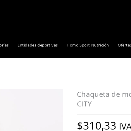
orías
Entidades deportivas
Homo Sport Nutrición
Oferta
Chaqueta de mo
CITY
$
310,33
IVA