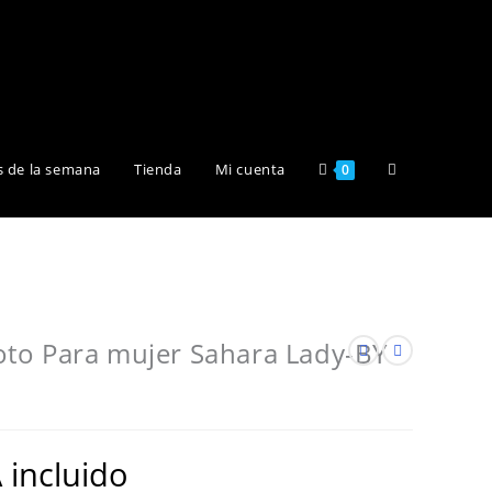
Alternar
s de la semana
Tienda
Mi cuenta
0
búsqueda
de
to Para mujer Sahara Lady-BY
la
 incluido