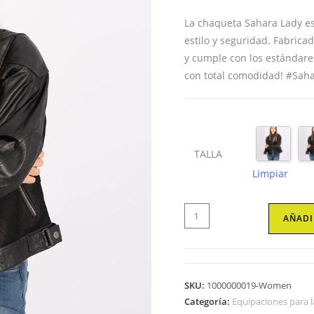
La chaqueta Sahara Lady es
estilo y seguridad. Fabrica
y cumple con los estándare
con total comodidad! #Sa
TALLA
Limpiar
Chaqueta
AÑADI
de
moto
Para
mujer
SKU:
1000000019-Women
Sahara
Categoría:
Equipaciones para l