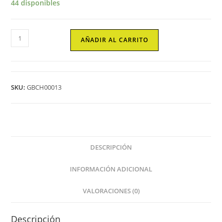
44 disponibles
Guante
AÑADIR AL CARRITO
De
boxeo
PURPLE1
cantidad
SKU:
GBCH00013
DESCRIPCIÓN
INFORMACIÓN ADICIONAL
VALORACIONES (0)
Descripción