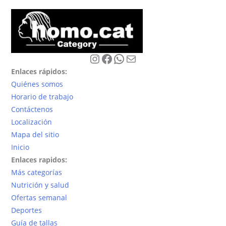
Las
Las
opciones
opciones
se
se
pueden
pueden
Instagram
Facebook
WhatsApp
Correo electrónico
elegir
elegir
en
Enlaces rápidos:
en
la
Quiénes somos
la
página
Horario de trabajo
página
de
Contáctenos
de
producto
Localización
producto
Mapa del sitio
Inicio
Enlaces rapidos:
Más categorías
Nutrición y salud
Ofertas semanal
Deportes
Guía de tallas