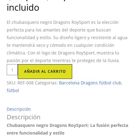
original
actual
incluido
era:
es:
$23,56.
$11,48.
El chubasquero negro Dragons RoySport es la elección
perfecta para los amantes del deporte que buscan
funcionalidad y estilo. Su diseño ligero y resistente al agua
te mantendrá seco y cómodo en cualquier condición
climática. Con el logo de Dragons RoySport, muestra tu
pasión por el deporte mientras te proteges de la lluvia.
Chubasquero
AÑADIR AL CARRITO
dragons
SKU:
REF-008
Categorías:
Barcelona Dragons fútbol club
,
RoySport
fútbol
cantidad
Descripción
Descripción
Chubasquero negro Dragons RoySport: La fusión perfecta
entre funcionalidad y estilo