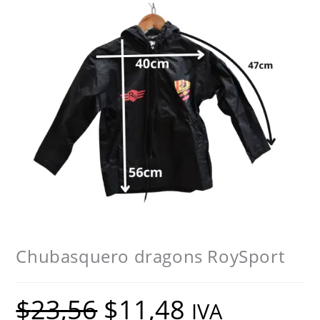
Chubasquero dragons RoySport
$
23,56
$
11,48
El
El
IVA
precio
precio