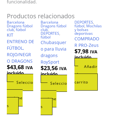
funcionalidad.
Productos relacionados
Barcelona
Barcelona
DEPORTES
,
Dragons fútbol
Dragons fútbol
fútbol
,
Mochilas
club
,
fútbol
club
,
y bolsas
DEPORTES
,
deportivas
KIT
fútbol
COMPRADO
ENTRENO DE
Chubasquer
R PRO-Zeus
FÚTBOL,
o para lluvia
$
7,98
IVA
ROJO/NEGR
dragons
incluido
O DRAGONS
RoySport
$
43,68
Añadir
$
23,56
IVA
IVA
incluido
incluido
al
carrito
Seleccio
Seleccio
nar
nar
opcione
opcione
Este
s
Este
s
producto
producto
tiene
tiene
múltiples
múltiples
variantes.
variantes.