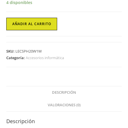
4 disponibles
Portatiles
AÑADIR AL CARRITO
Leotec
digital
lifestyle
cantidad
SKU:
LECSPH20W1W
Categoría:
Accesorios informática
DESCRIPCIÓN
VALORACIONES (0)
Descripción