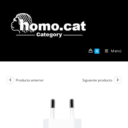
Ir
al
contenido
Menú
0
Producto anterior
Siguiente producto