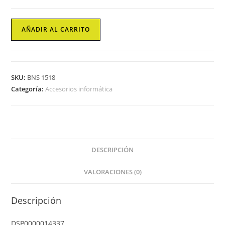
Portatiles
AÑADIR AL CARRITO
Phasak
cantidad
SKU:
BNS 1518
Categoría:
Accesorios informática
DESCRIPCIÓN
VALORACIONES (0)
Descripción
DSP0000014337