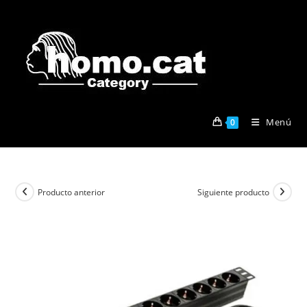
Ir
al
contenido
Menú
0
Producto anterior
Siguiente producto