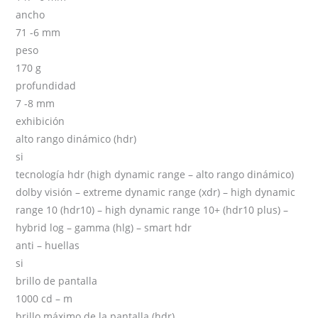
ancho
71 -6 mm
peso
170 g
profundidad
7 -8 mm
exhibición
alto rango dinámico (hdr)
si
tecnología hdr (high dynamic range – alto rango dinámico)
dolby visión – extreme dynamic range (xdr) – high dynamic
range 10 (hdr10) – high dynamic range 10+ (hdr10 plus) –
hybrid log – gamma (hlg) – smart hdr
anti – huellas
si
brillo de pantalla
1000 cd – m
brillo máximo de la pantalla (hdr)