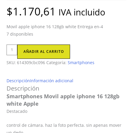
$
1.170,61
IVA incluido
Movil apple iphone 16 128gb white Entrega en-4
7 disponibles
Smartphones
AÑADIR AL CARRITO
Movil
SKU:
614309cbc096
Categoría:
Smartphones
apple
iphone
16
Descripción
Información adicional
128gb
Descripción
white
Smartphones Movil apple iphone 16 128gb
Apple
white Apple
cantidad
Destacado
control de cámara. haz la foto perfecta. sin apenas mover
un dedo