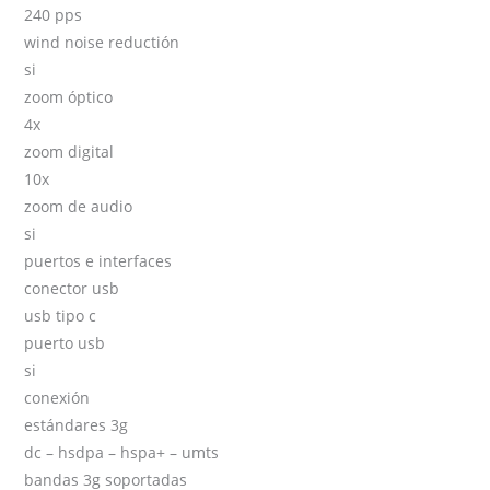
240 pps
wind noise reductión
si
zoom óptico
4x
zoom digital
10x
zoom de audio
si
puertos e interfaces
conector usb
usb tipo c
puerto usb
si
conexión
estándares 3g
dc – hsdpa – hspa+ – umts
bandas 3g soportadas