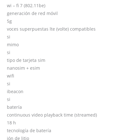
wi – fi 7 (802.11be)
generación de red móvil
5g
voces superpuestas lte (volte) compatibles
si
mimo
si
tipo de tarjeta sim
nanosim + esim
wifi
si
ibeacon
si
batería
continuous video playback time (streamed)
18 h
tecnología de batería
ión de litio