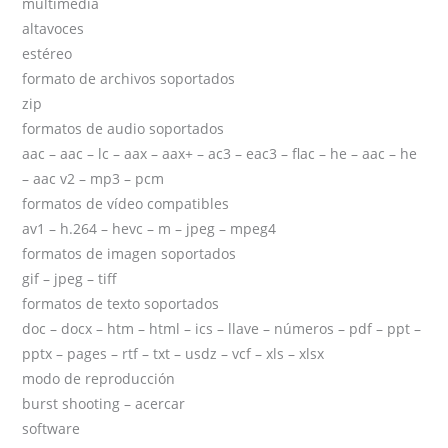
multimedia
altavoces
estéreo
formato de archivos soportados
zip
formatos de audio soportados
aac – aac – lc – aax – aax+ – ac3 – eac3 – flac – he – aac – he
– aac v2 – mp3 – pcm
formatos de vídeo compatibles
av1 – h.264 – hevc – m – jpeg – mpeg4
formatos de imagen soportados
gif – jpeg – tiff
formatos de texto soportados
doc – docx – htm – html – ics – llave – números – pdf – ppt –
pptx – pages – rtf – txt – usdz – vcf – xls – xlsx
modo de reproducción
burst shooting – acercar
software