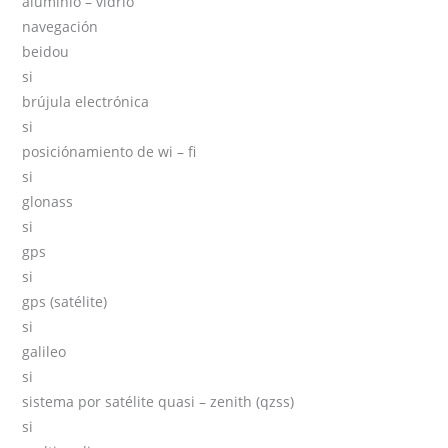
aluminio – vidrio
navegación
beidou
si
brújula electrónica
si
posiciónamiento de wi – fi
si
glonass
si
gps
si
gps (satélite)
si
galileo
si
sistema por satélite quasi – zenith (qzss)
si