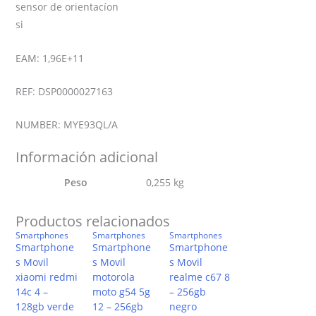
sensor de orientacíon
si
EAM: 1,96E+11
REF: DSP0000027163
NUMBER: MYE93QL/A
Información adicional
Peso
0,255 kg
Productos relacionados
Smartphones
Smartphones
Smartphones
Smartphone
Smartphone
Smartphone
s Movil
s Movil
s Movil
xiaomi redmi
motorola
realme c67 8
14c 4 –
moto g54 5g
– 256gb
128gb verde
12 – 256gb
negro