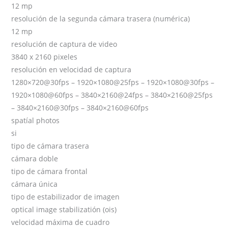
12 mp
resolución de la segunda cámara trasera (numérica)
12 mp
resolución de captura de video
3840 x 2160 pixeles
resolución en velocidad de captura
1280×720@30fps – 1920×1080@25fps – 1920×1080@30fps –
1920×1080@60fps – 3840×2160@24fps – 3840×2160@25fps
– 3840×2160@30fps – 3840×2160@60fps
spatíal photos
si
tipo de cámara trasera
cámara doble
tipo de cámara frontal
cámara única
tipo de estabilizador de imagen
optical image stabilizatión (ois)
velocidad máxima de cuadro