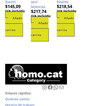
Xiaomi
azul
Realme
$
145,09
$
218,54
Motorola
$
217,74
IVA incluido
IVA incluido
IVA incluido
Añadir
Añadir
Añadir
al
al
al
carrito
carrito
carrito
Instagram
Facebook
WhatsApp
Correo electrónico
Enlaces rápidos:
Quiénes somos
Horario de trabajo