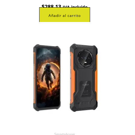
$
288,13
IVA incluido
Añadir al carrito
Smartphones