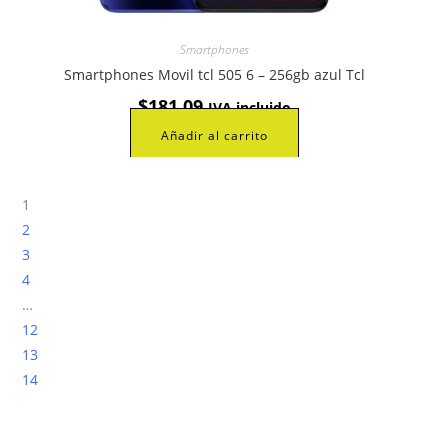
Smartphones
Smartphones Movil tcl 505 6 – 256gb azul Tcl
$
181,09
IVA incluido
Añadir al carrito
1
2
3
4
…
12
13
14