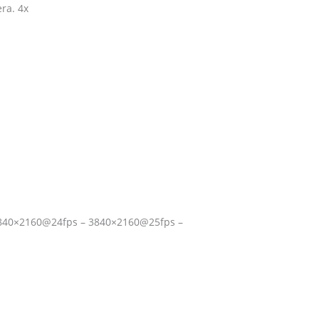
ra. 4x
3840×2160@24fps – 3840×2160@25fps –