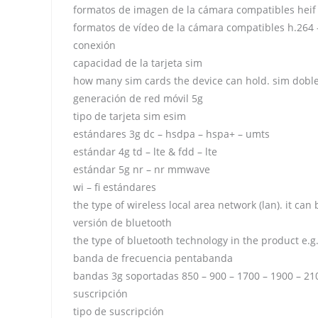
formatos de imagen de la cámara compatibles heif 
formatos de vídeo de la cámara compatibles h.264 
conexión
capacidad de la tarjeta sim
how many sim cards the device can hold. sim dobl
generación de red móvil 5g
tipo de tarjeta sim esim
estándares 3g dc – hsdpa – hspa+ – umts
estándar 4g td – lte & fdd – lte
estándar 5g nr – nr mmwave
wi – fi estándares
the type of wireless local area network (lan). it can 
versión de bluetooth
the type of bluetooth technology in the product e.g.
banda de frecuencia pentabanda
bandas 3g soportadas 850 – 900 – 1700 – 1900 – 2
suscripción
tipo de suscripción