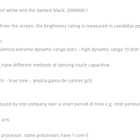
test white and the darkest black. 2000000:1
d from the screen. the brightness rating is measured in candellas 
m
námico) extreme dynamic range (xdr) – high dynamic range 10 (hdr1
t have different methods of sensing touch capacitiva
ch – true tone – amplia gama de colores (p3)
oduced by one company over a short period of time e.g. intel penti
. a16
 a processor. some processors have 1 core 6