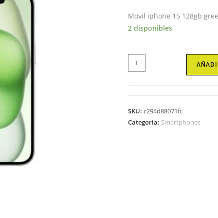
Movil iphone 15 128gb gre
2 disponibles
Smartphones
AÑADI
Movil
iphone
15
128gb
SKU:
c294d88071fc
green
Categoría:
Smartphones
Apple
cantidad