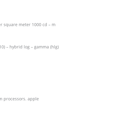
per square meter 1000 cd – m
0) – hybrid log – gamma (hlg)
um processors. apple