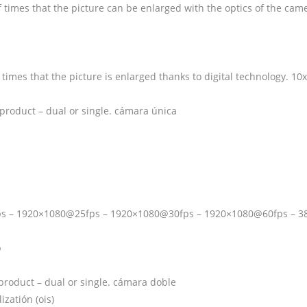
 times that the picture can be enlarged with the optics of the came
times that the picture is enlarged thanks to digital technology. 10x
 product – dual or single. cámara única
fps – 1920×1080@25fps – 1920×1080@30fps – 1920×1080@60fps – 
p
 product – dual or single. cámara doble
izatión (ois)