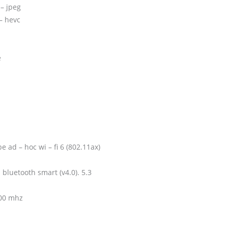
– jpeg
– hevc
e
be ad – hoc wi – fi 6 (802.11ax)
 bluetooth smart (v4.0). 5.3
100 mhz