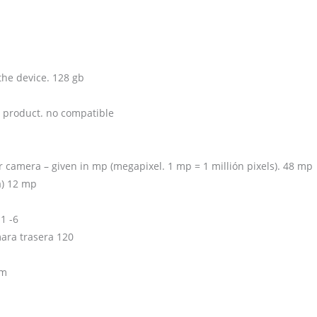
the device. 128 gb
 product. no compatible
r camera – given in mp (megapixel. 1 mp = 1 millión pixels). 48 mp
a) 12 mp
1 -6
mara trasera 120
cm