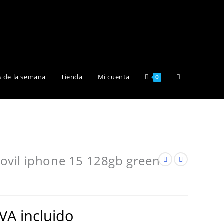
Alternar
s de la semana
Tienda
Mi cuenta
0
búsqueda
de
vil iphone 15 128gb green
la
IVA incluido