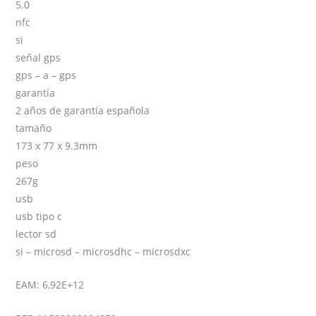
5.0
nfc
si
señal gps
gps – a – gps
garantía
2 años de garantía española
tamaño
173 x 77 x 9.3mm
peso
267g
usb
usb tipo c
lector sd
si – microsd – microsdhc – microsdxc
EAM: 6,92E+12