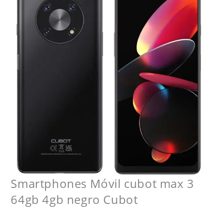
cantidad
Smartphones Móvil cubot max 3
64gb 4gb negro Cubot