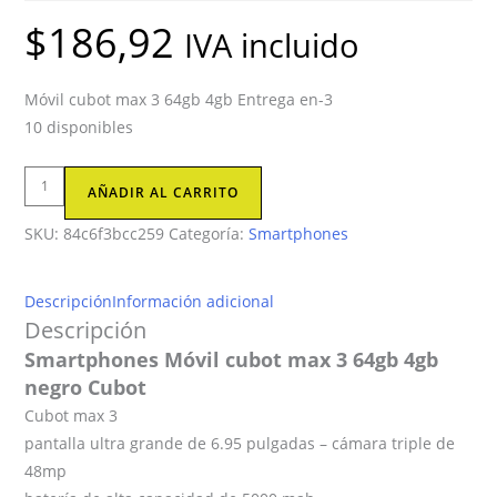
$
186,92
IVA incluido
Móvil cubot max 3 64gb 4gb Entrega en-3
10 disponibles
Smartphones
AÑADIR AL CARRITO
Móvil
SKU:
84c6f3bcc259
Categoría:
Smartphones
cubot
max
3
Descripción
Información adicional
64gb
Descripción
4gb
Smartphones Móvil cubot max 3 64gb 4gb
negro
negro Cubot
Cubot
Cubot max 3
cantidad
pantalla ultra grande de 6.95 pulgadas – cámara triple de
48mp