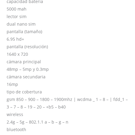
capacidad batería
5000 mah
lector sim
dual nano sim
pantalla (tamaño)
6.95 hd+
pantalla (resolución)
1640 x 720
cámara principal
48mp – 5mp y 0.3mp
cámara secundaria
16mp
tipo de cobertura
gsm 850 – 900 – 1800 – 1900mhz | wcdma _ 1 – 8 – | fdd_1 –
3 – 7 – 8 – 19 – 20 – +b5 – b40
wireless
2.4g – 5g – 802.1.1 a – b – g – n
bluetooth