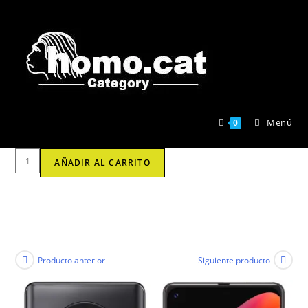
Ir
al
contenido
Menú
0
Smartphones
AÑADIR AL CARRITO
Móvil
cubot
max
3
64gb
4gb
Producto anterior
Siguiente producto
negro
Cubot