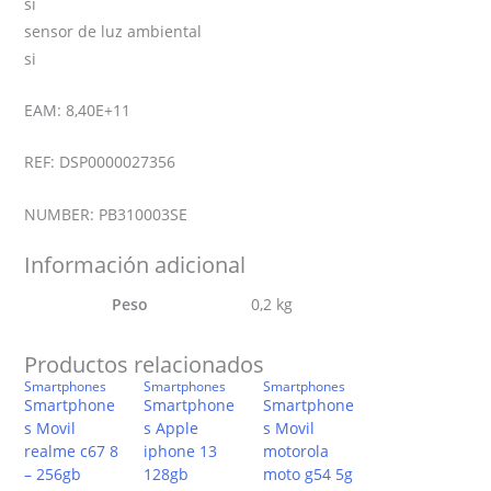
si
sensor de luz ambiental
si
EAM: 8,40E+11
REF: DSP0000027356
NUMBER: PB310003SE
Información adicional
Peso
0,2 kg
Productos relacionados
Smartphones
Smartphones
Smartphones
Smartphone
Smartphone
Smartphone
s Movil
s Apple
s Movil
realme c67 8
iphone 13
motorola
– 256gb
128gb
moto g54 5g