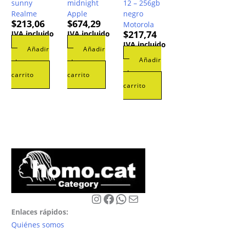
sunny
midnight
12 – 256gb
Realme
Apple
negro
$
213,06
$
674,29
Motorola
$
217,74
IVA incluido
IVA incluido
IVA incluido
Añadir
Añadir
Añadir
al
al
al
carrito
carrito
carrito
Instagram
Facebook
WhatsApp
Correo electrónico
Enlaces rápidos:
Quiénes somos