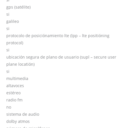
gps (satélite)
si
galileo
si
protocolo de posiciónamiento lte (lpp – lte positióning
protocol)
si
ubicación segura de plano de usuario (supl – secure user
plane locatión)
si
multimedia
altavoces
estéreo
radio fm
no
sistema de audio
dolby atmos