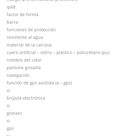
ip68
factor de forma
barra
funciónes de protección
resistente al agua
materíal de la carcasa
cuero artificial – vidrio – plástico – poliuretano (pu)
nombre del color
pantone grisaille
navegación
función de gps asistida (a – gps)
si
brújula electrónica
si
glonass
si
gps
si