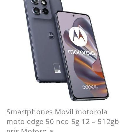
-
512gb
gris
Motorola
cantidad
Smartphones Movil motorola
moto edge 50 neo 5g 12 – 512gb
gris Motorola