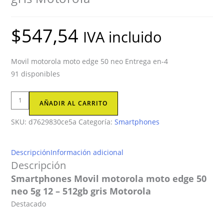
$
547,54
IVA incluido
Movil motorola moto edge 50 neo Entrega en-4
91 disponibles
Smartphones
AÑADIR AL CARRITO
Movil
SKU:
d7629830ce5a
Categoría:
Smartphones
motorola
moto
edge
Descripción
Información adicional
50
Descripción
neo
Smartphones Movil motorola moto edge 50
5g
neo 5g 12 – 512gb gris Motorola
12
Destacado
-
512gb