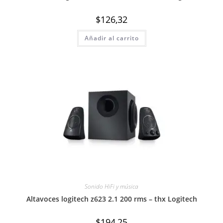
$
126,32
Añadir al carrito
Sonido HiFi y música
Altavoces logitech z623 2.1 200 rms – thx Logitech
$
194,25