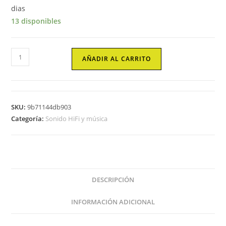
dias
13 disponibles
Altavoces
AÑADIR AL CARRITO
mars
gaming
ms
-
SKU:
9b71144db903
om
Categoría:
Sonido HiFi y música
rgb
blanco
Mars
gaming
cantidad
DESCRIPCIÓN
INFORMACIÓN ADICIONAL