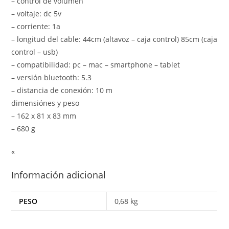
– control de volumen
– voltaje: dc 5v
– corriente: 1a
– longitud del cable: 44cm (altavoz – caja control) 85cm (caja
control – usb)
– compatibilidad: pc – mac – smartphone – tablet
– versión bluetooth: 5.3
– distancia de conexión: 10 m
dimensiónes y peso
– 162 x 81 x 83 mm
– 680 g
«
Información adicional
PESO
0,68 kg