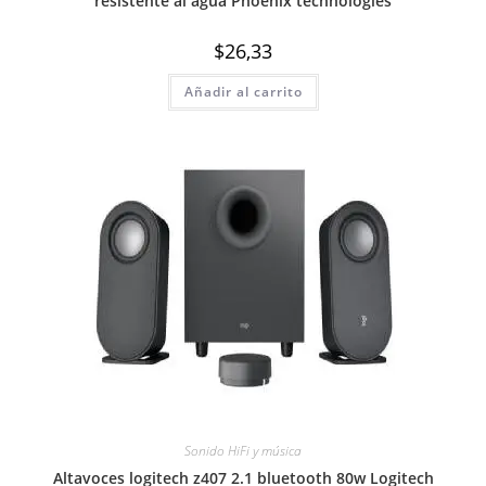
resistente al agua Phoenix technologies
$
26,33
Añadir al carrito
Sonido HiFi y música
Altavoces logitech z407 2.1 bluetooth 80w Logitech