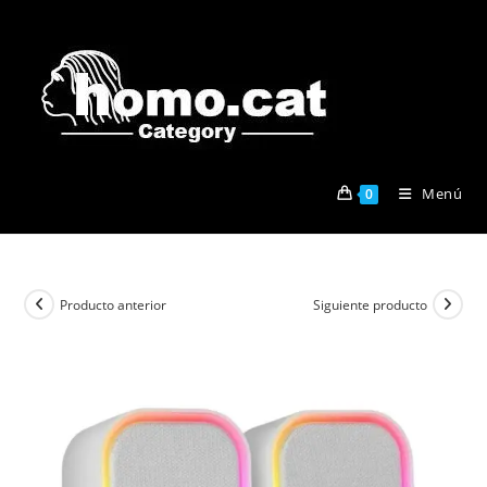
Ir
al
contenido
Menú
0
Producto anterior
Siguiente producto