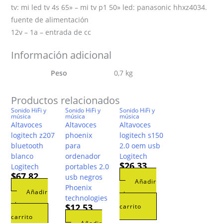
tv: mi led tv 4s 65» – mi tv p1 50» led: panasonic hhxz4034.
fuente de alimentación
12v – 1a – entrada de cc
Información adicional
Peso
0,7 kg
Productos relacionados
Sonido HiFi y
Sonido HiFi y
Sonido HiFi y
música
música
música
Altavoces
Altavoces
Altavoces
logitech z207
phoenix
logitech s150
bluetooth
para
2.0 oem usb
blanco
ordenador
Logitech
$
26,33
Logitech
portables 2.0
$
67,82
usb negros
Añadir
Phoenix
Añadir
al
technologies
al
$
12,53
carrito
carrito