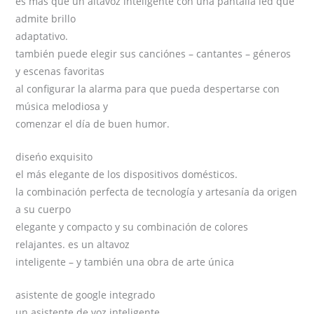
es más que un altavoz inteligente con una pantalla led que
admite brillo
adaptativo.
también puede elegir sus canciónes – cantantes – géneros
y escenas favoritas
al configurar la alarma para que pueda despertarse con
música melodiosa y
comenzar el día de buen humor.
diseńo exquisito
el más elegante de los dispositivos domésticos.
la combinación perfecta de tecnología y artesanía da origen
a su cuerpo
elegante y compacto y su combinación de colores
relajantes. es un altavoz
inteligente – y también una obra de arte única
asistente de google integrado
un asistente de voz inteligente