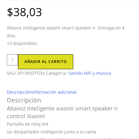
$
38,03
Altavoz inteligente xiaomi smart speaker ir. Entrega en 4
dias
13 disponibles
Altavoz
AÑADIR AL CARRITO
inteligente
SKU:
ef139337f2fa
Categoría:
Sonido HiFi y música
xiaomi
smart
speaker
Descripción
Información adicional
ir
Descripción
control
Altavoz inteligente xiaomi smart speaker ir
Xiaomi
control Xiaomi
cantidad
Pantalla de reloj led
un despertador inteligente junto a la cama