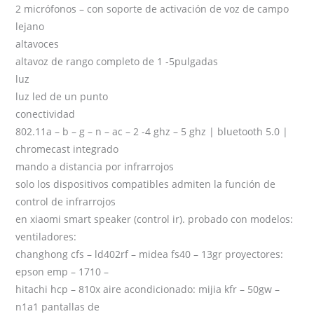
2 micrófonos – con soporte de activación de voz de campo
lejano
altavoces
altavoz de rango completo de 1 -5pulgadas
luz
luz led de un punto
conectividad
802.11a – b – g – n – ac – 2 -4 ghz – 5 ghz | bluetooth 5.0 |
chromecast integrado
mando a distancia por infrarrojos
solo los dispositivos compatibles admiten la función de
control de infrarrojos
en xiaomi smart speaker (control ir). probado con modelos:
ventiladores:
changhong cfs – ld402rf – midea fs40 – 13gr proyectores:
epson emp – 1710 –
hitachi hcp – 810x aire acondicionado: mijia kfr – 50gw –
n1a1 pantallas de