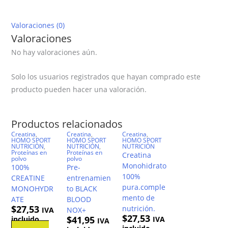
Valoraciones (0)
Valoraciones
No hay valoraciones aún.
Solo los usuarios registrados que hayan comprado este
producto pueden hacer una valoración.
Productos relacionados
Creatina
,
Creatina
,
Creatina
,
HOMO SPORT
HOMO SPORT
HOMO SPORT
NUTRICIÓN
,
NUTRICIÓN
,
NUTRICIÓN
Proteínas en
Proteínas en
Creatina
polvo
polvo
Monohidrato
100%
Pre-
100%
CREATINE
entrenamien
pura.comple
MONOHYDR
to BLACK
mento de
ATE
BLOOD
$
27,53
nutrición.
IVA
NOX+
$
27,53
$
41,95
incluido
IVA
IVA