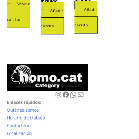
incluido
incluido
Añadir
Añadir
Añadir
al
al
al
carrito
carrito
carrito
Instagram
Facebook
WhatsApp
Correo electrónico
Enlaces rápidos:
Quiénes somos
Horario de trabajo
Contáctenos
Localización