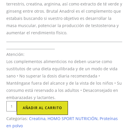
terrestris, creatina, arginina, así como extracto de té verde y
ginseng entre otros. Brutal Anadrol es el complemento que
estabais buscando si vuestro objetivo es desarrollar la
masa muscular, potenciar la producción de testosterona y
aumentar el rendimiento físico.
___________________________________________________________________
____________________________
Atención:
Los complementos alimenticios no deben usarse como
sustitutos de una dieta equilibrada y de un modo de vida
sano • No superar la dosis diaria recomendada •
Manténgase fuera del alcance y de la vista de los niños • Su
consumo está reservado a los adultos • Desaconsejado en
embarazadas y lactantes.
Brutal
AÑADIR AL CARRITO
Anadrol
Categorías:
Creatina
,
HOMO SPORT NUTRICIÓN
,
Proteínas
cantidad
en polvo