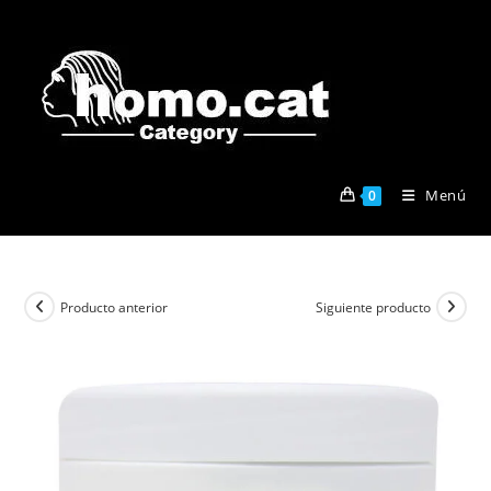
Ir
al
contenido
Menú
0
Producto anterior
Siguiente producto