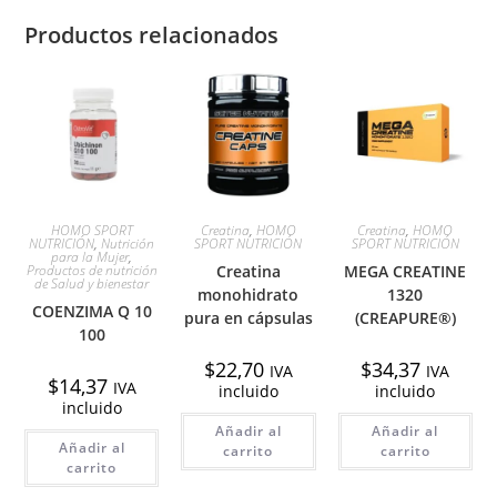
Productos relacionados
HOMO SPORT
Creatina
,
HOMO
Creatina
,
HOMO
NUTRICIÓN
,
Nutrición
SPORT NUTRICIÓN
SPORT NUTRICIÓN
para la Mujer
,
Productos de nutrición
Creatina
MEGA CREATINE
de Salud y bienestar
monohidrato
1320
COENZIMA Q 10
pura en cápsulas
(CREAPURE®)
100
$
22,70
$
34,37
IVA
IVA
$
14,37
IVA
incluido
incluido
incluido
Añadir al
Añadir al
Añadir al
carrito
carrito
carrito