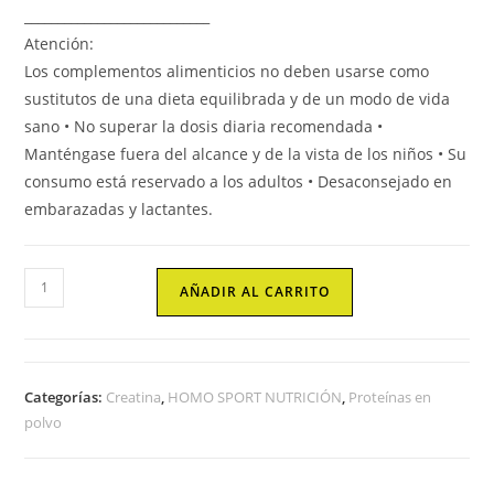
____________________________
Atención:
Los complementos alimenticios no deben usarse como
sustitutos de una dieta equilibrada y de un modo de vida
sano • No superar la dosis diaria recomendada •
Manténgase fuera del alcance y de la vista de los niños • Su
consumo está reservado a los adultos • Desaconsejado en
embarazadas y lactantes.
TRI-
AÑADIR AL CARRITO
CREATINA
MALATO
cantidad
Categorías:
Creatina
,
HOMO SPORT NUTRICIÓN
,
Proteínas en
polvo